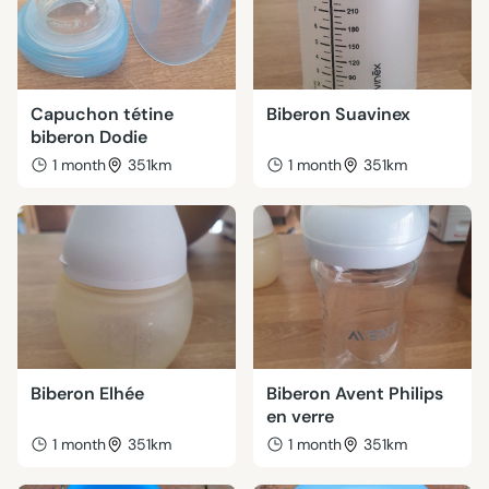
Capuchon tétine
Biberon Suavinex
biberon Dodie
1 month
351km
1 month
351km
Biberon Elhée
Biberon Avent Philips
en verre
1 month
351km
1 month
351km