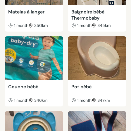
Matelas à langer
Baignoire bébé
Thermobaby
1 month
350km
1 month
345km
Couche bébé
Pot bébé
1 month
346km
1 month
347km