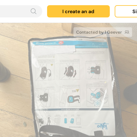
I create an ad
Si
Contacted by 1 Geever