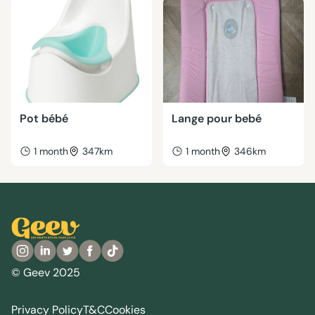
Pot bébé
Lange pour bebé
1 month
347km
1 month
346km
© Geev 2025
Privacy Policy
T&C
Cookies