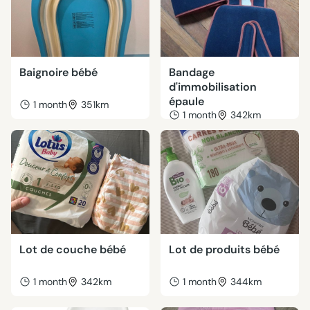
Baignoire bébé
Bandage
d'immobilisation
épaule
1 month
351km
1 month
342km
Lot de couche bébé
Lot de produits bébé
1 month
342km
1 month
344km