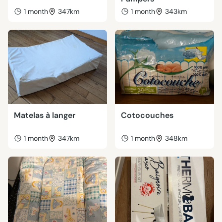
1 month
347km
1 month
343km
Matelas à langer
Cotocouches
1 month
347km
1 month
348km