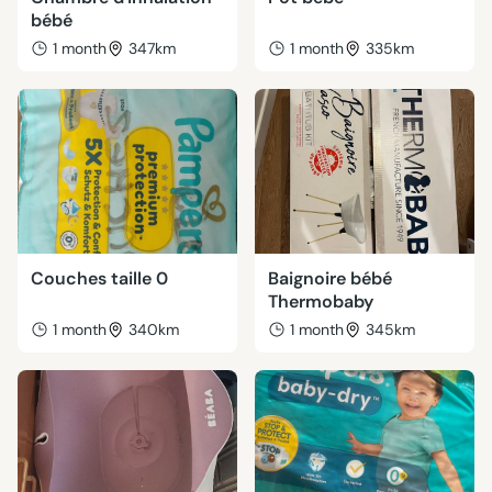
bébé
1 month
347km
1 month
335km
Couches taille 0
Baignoire bébé
Thermobaby
1 month
340km
1 month
345km