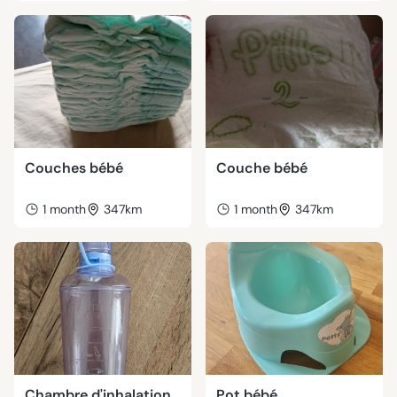
Couches bébé
Couche bébé
1 month
347km
1 month
347km
Chambre d'inhalation
Pot bébé