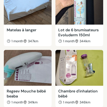
Matelas à langer
Lot de 6 brumisateurs
Evoluderm 150ml
1 month
347km
1 month
344km
Regeev Mouche bébé
Chambre d'inhalation
beaba
bébé
1 month
341km
1 month
346km