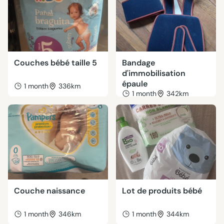
Couches bébé taille 5
Bandage
d'immobilisation
épaule
1 month
336km
1 month
342km
Couche naissance
Lot de produits bébé
1 month
346km
1 month
344km