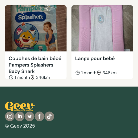
Couches de bain bébé
Lange pour bebé
Pampers Splashers
Baby Shark
1 month
346km
1 month
346km
© Geev 2025