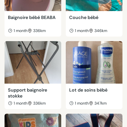
Baignoire bébé BEABA
Couche bébé
1 month
336km
1 month
346km
Support baignoire
Lot de soins bébé
stokke
1 month
336km
1 month
347km