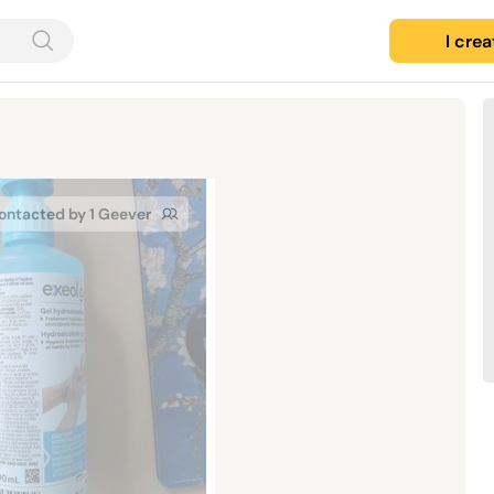
I cre
ontacted by 1 Geever