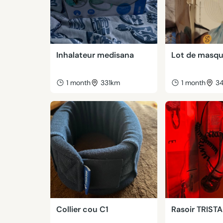
Inhalateur medisana
Lot de masq
1 month
331km
1 month
3
Collier cou C1
Rasoir TRIST