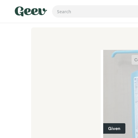
C
Given