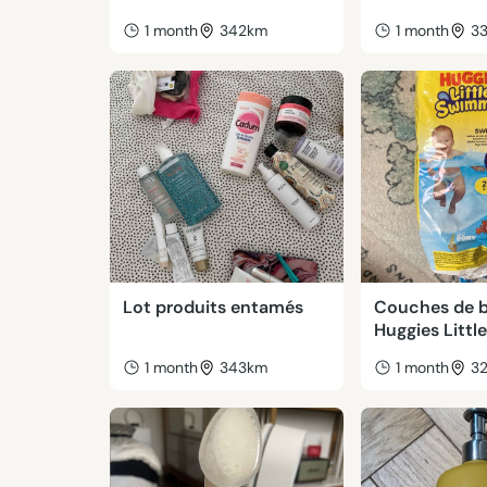
1 month
342km
1 month
3
Lot produits entamés
Couches de b
Huggies Litt
1 month
343km
1 month
3