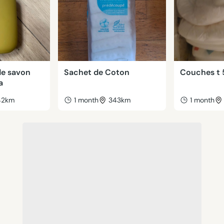
de savon
Sachet de Coton
Couches t 
a
42km
1 month
343km
1 month