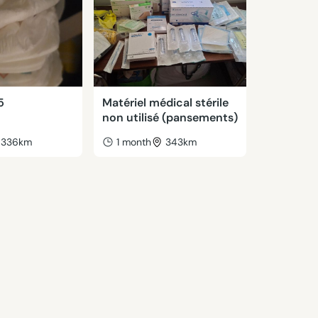
5
Matériel médical stérile
non utilisé (pansements)
336km
1 month
343km