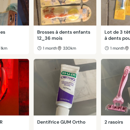
ues
Brosses à dents enfants
Lot de 3 tê
12_36 mois
à dents pou
41km
1 month
330km
1 month
AR
Dentifrice GUM Ortho
2 rasoirs