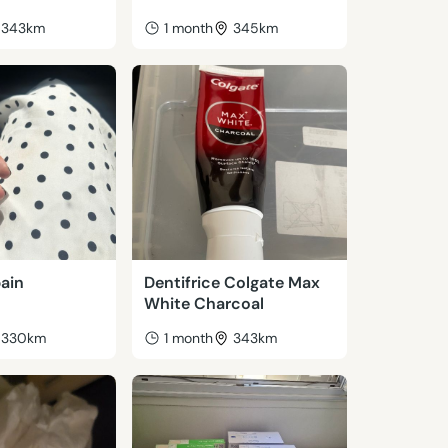
343km
1 month
345km
ain
Dentifrice Colgate Max
White Charcoal
330km
1 month
343km