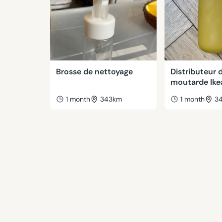
Brosse de nettoyage
Distributeur 
moutarde Ike
1 month
343km
1 month
3