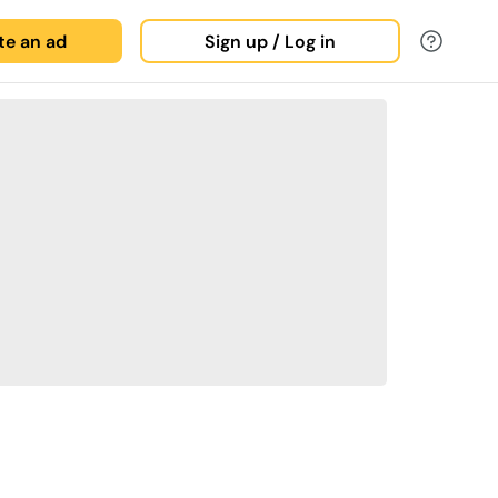
ate an ad
Sign up / Log in