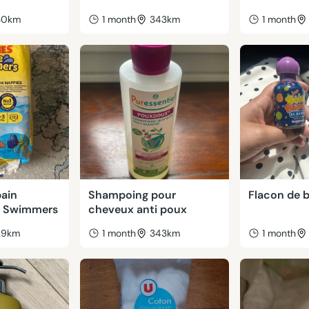
30km
1 month
343km
1 month
ain
Shampoing pour
Flacon de b
le Swimmers
cheveux anti poux
29km
1 month
343km
1 month