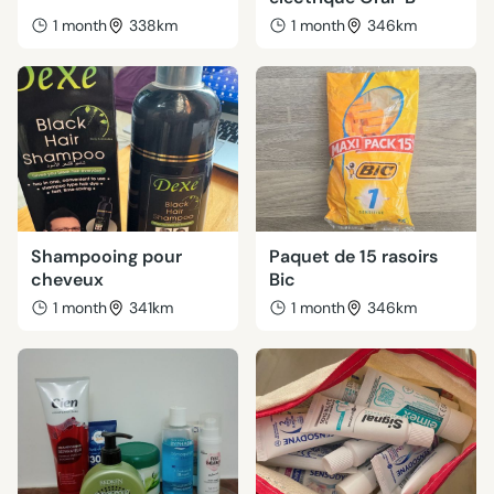
1 month
338km
1 month
346km
Shampooing pour
Paquet de 15 rasoirs
cheveux
Bic
1 month
341km
1 month
346km