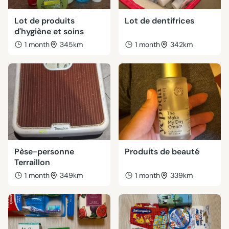
Lot de produits
Lot de dentifrices
d'hygiène et soins
1 month
345km
1 month
342km
Pèse-personne
Produits de beauté
Terraillon
1 month
349km
1 month
339km