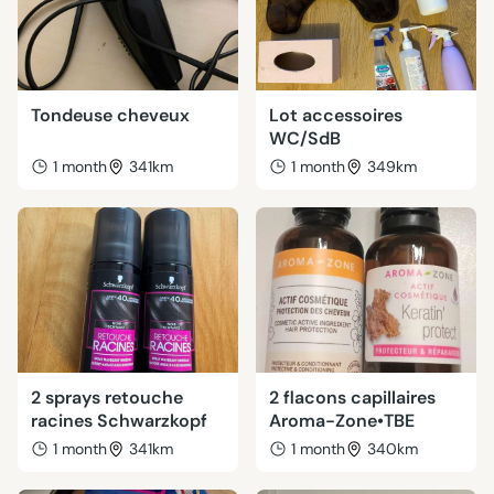
Tondeuse cheveux
Lot accessoires
WC/SdB
1 month
341km
1 month
349km
2 sprays retouche
2 flacons capillaires
racines Schwarzkopf
Aroma-Zone•TBE
1 month
341km
1 month
340km