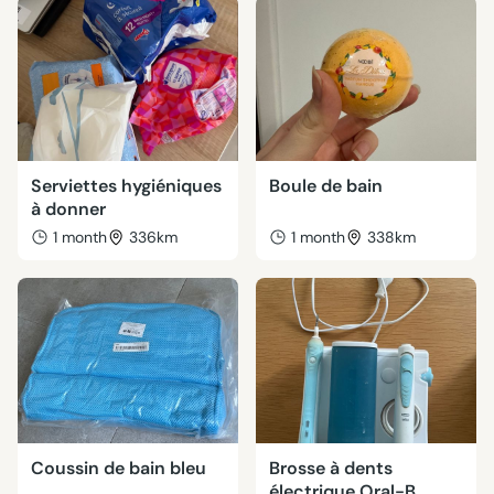
Serviettes hygiéniques
Boule de bain
à donner
1 month
336km
1 month
338km
Coussin de bain bleu
Brosse à dents
électrique Oral-B