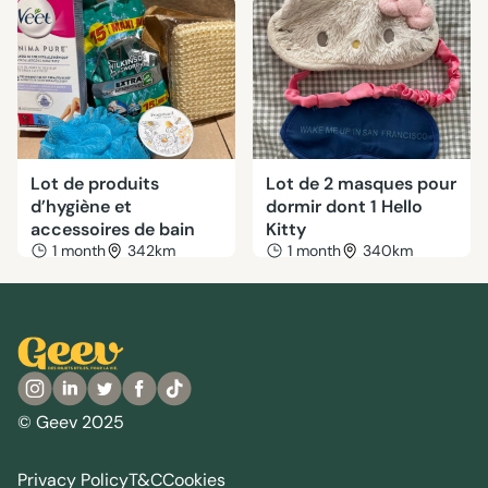
Lot de produits
Lot de 2 masques pour
d’hygiène et
dormir dont 1 Hello
accessoires de bain
Kitty
1 month
342km
1 month
340km
© Geev 2025
Privacy Policy
T&C
Cookies