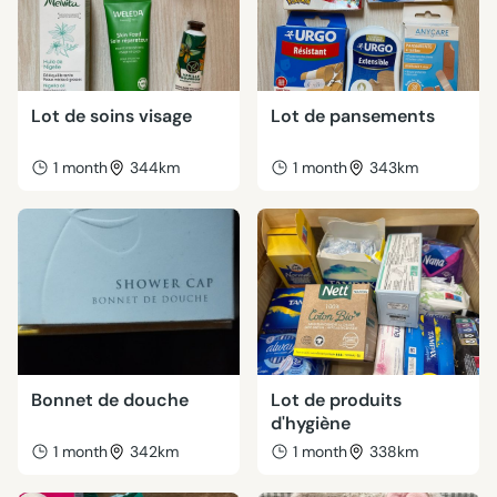
Lot de soins visage
Lot de pansements
1 month
344km
1 month
343km
Bonnet de douche
Lot de produits
d'hygiène
1 month
342km
1 month
338km