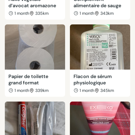
d’avocat aromazone
alimentaire de sauge
1 month
335km
1 month
343km
Papier de toilette
Flacon de sérum
grand format
physiologique
1 month
339km
1 month
345km