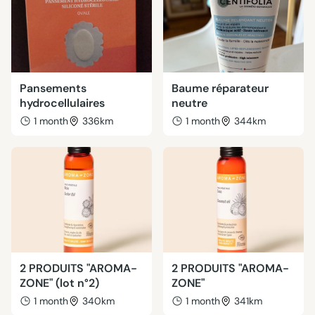
Pansements
Baume réparateur
hydrocellulaires
neutre
1 month
336km
1 month
344km
2 PRODUITS "AROMA-
2 PRODUITS "AROMA-
ZONE" (lot n°2)
ZONE"
1 month
340km
1 month
341km