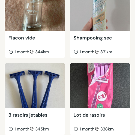
Flacon vide
Shampooing sec
1 month
344km
1 month
331km
3 rasoirs jetables
Lot de rasoirs
1 month
345km
1 month
338km