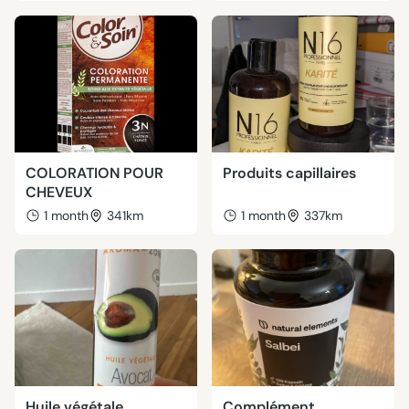
COLORATION POUR
Produits capillaires
CHEVEUX
1 month
341km
1 month
337km
Huile végétale
Complément