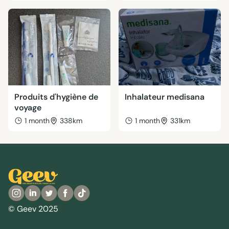
Produits d'hygiène de
Inhalateur medisana
voyage
1 month
338km
1 month
331km
© Geev 2025