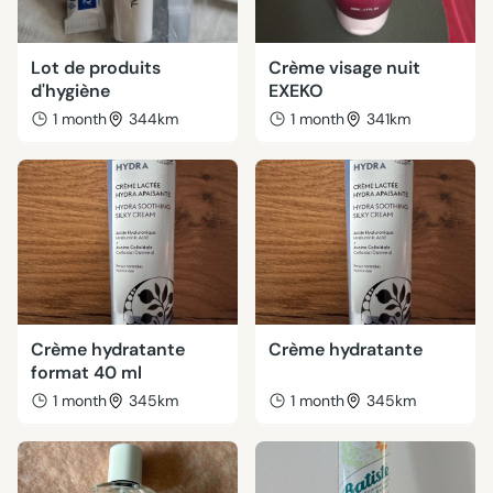
Lot de produits
Crème visage nuit
d'hygiène
EXEKO
1 month
344km
1 month
341km
Crème hydratante
Crème hydratante
format 40 ml
1 month
345km
1 month
345km