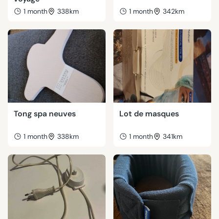
1 month
338km
1 month
342km
Tong spa neuves
Lot de masques
1 month
338km
1 month
341km