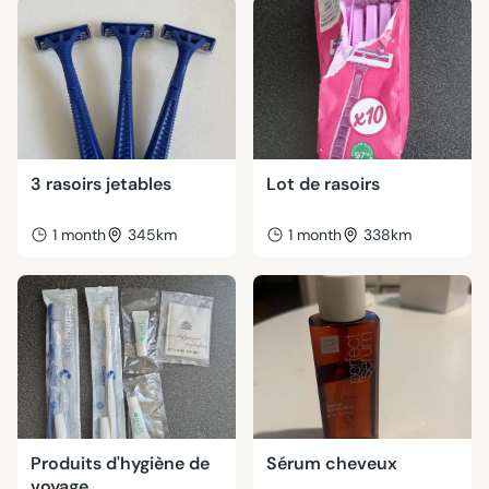
3 rasoirs jetables
Lot de rasoirs
1 month
345km
1 month
338km
Produits d'hygiène de
Sérum cheveux
voyage