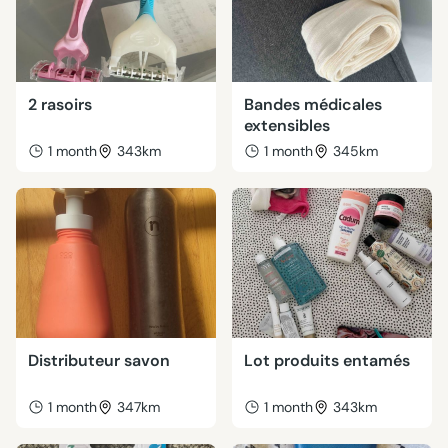
2 rasoirs
Bandes médicales
extensibles
1 month
343km
1 month
345km
Distributeur savon
Lot produits entamés
1 month
347km
1 month
343km