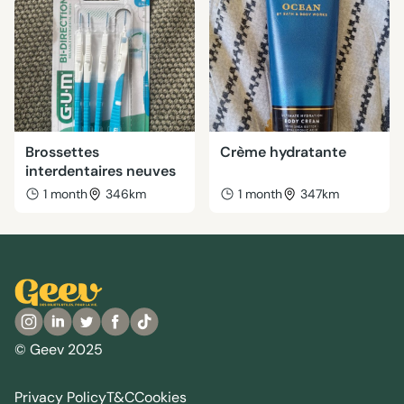
Brossettes
Crème hydratante
interdentaires neuves
1 month
346km
1 month
347km
© Geev 2025
Privacy Policy
T&C
Cookies