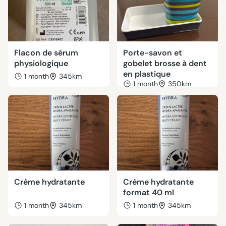
Flacon de sérum
Porte-savon et
physiologique
gobelet brosse à dent
en plastique
1 month
345km
1 month
350km
Crème hydratante
Crème hydratante
format 40 ml
1 month
345km
1 month
345km