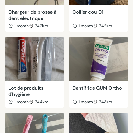
Chargeur de brosse à
Collier cou C1
dent électrique
1 month
342km
1 month
342km
Lot de produits
Dentifrice GUM Ortho
d'hygiène
1 month
344km
1 month
343km