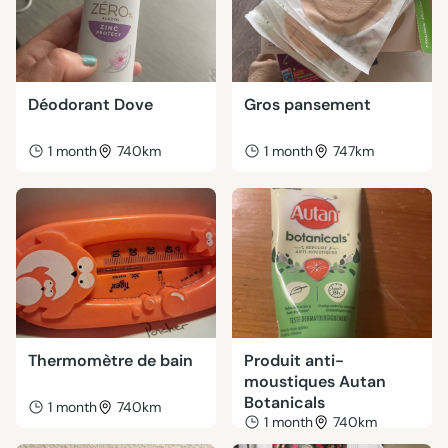
Déodorant Dove
Gros pansement
1 month
740km
1 month
747km
Thermomètre de bain
Produit anti-
moustiques Autan
Botanicals
1 month
740km
1 month
740km