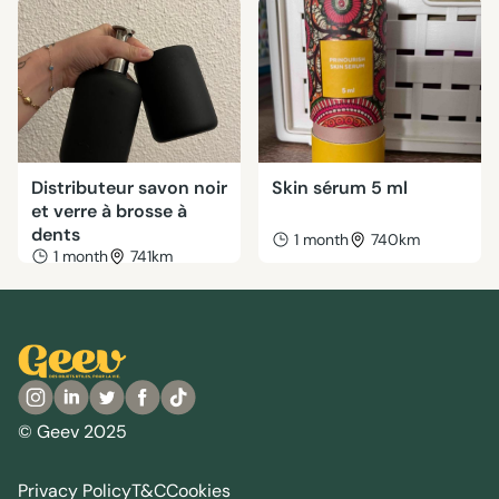
Distributeur savon noir
Skin sérum 5 ml
et verre à brosse à
dents
1 month
740km
1 month
741km
© Geev 2025
Privacy Policy
T&C
Cookies