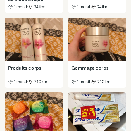
1 month
741km
1 month
741km
Produits corps
Gommage corps
1 month
740km
1 month
740km