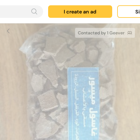
I create an ad
Si
Contacted by 1 Geever