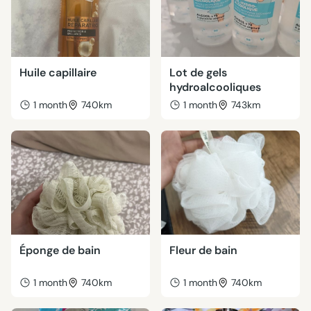
Huile capillaire
Lot de gels
hydroalcooliques
1 month
740km
1 month
743km
Éponge de bain
Fleur de bain
1 month
740km
1 month
740km