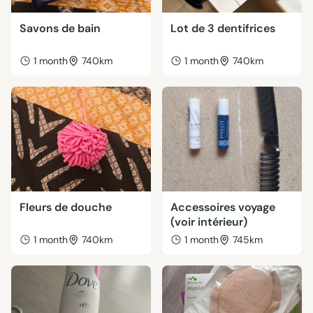
Savons de bain
Lot de 3 dentifrices
1 month
740km
1 month
740km
Fleurs de douche
Accessoires voyage
(voir intérieur)
1 month
740km
1 month
745km