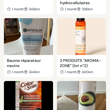
hydrocellulaires
1 month
348km
1 month
336km
Baume réparateur
2 PRODUITS "AROMA-
neutre
ZONE" (lot n°2)
1 month
344km
1 month
340km