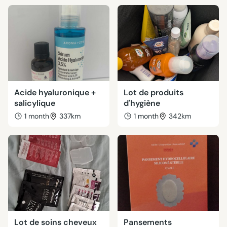
Acide hyaluronique +
Lot de produits
salicylique
d'hygiène
1 month
337km
1 month
342km
Lot de soins cheveux
Pansements