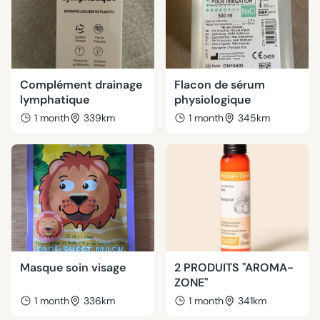
Complément drainage
Flacon de sérum
lymphatique
physiologique
1 month
339km
1 month
345km
Masque soin visage
2 PRODUITS "AROMA-
ZONE"
1 month
336km
1 month
341km