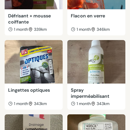
Défrisant + mousse
Flacon en verre
coiffante
1 month
339km
1 month
346km
Lingettes optiques
Spray
imperméabilisant
1 month
343km
1 month
343km