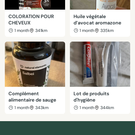
COLORATION POUR
Huile végétale
CHEVEUX
d’avocat aromazone
1 month
341km
1 month
335km
Complément
Lot de produits
alimentaire de sauge
d'hygiène
1 month
343km
1 month
344km