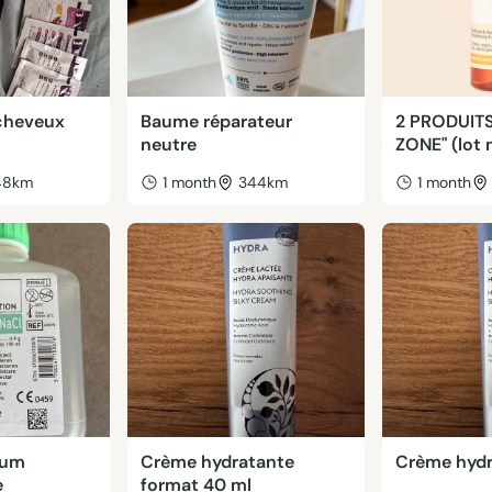
 cheveux
Baume réparateur
2 PRODUIT
neutre
ZONE" (lot 
48km
1 month
344km
1 month
rum
Crème hydratante
Crème hydr
e
format 40 ml