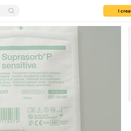
I cre