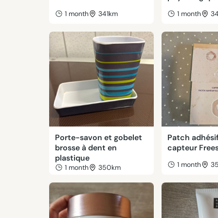
1 month
341km
1 month
3
Porte-savon et gobelet
Patch adhési
brosse à dent en
capteur Frees
plastique
1 month
3
1 month
350km