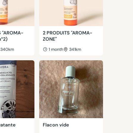
S "AROMA-
2 PRODUITS "AROMA-
n°2)
ZONE"
340km
1 month
341km
atante
Flacon vide