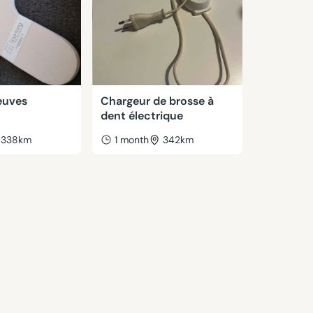
euves
Chargeur de brosse à
dent électrique
338km
1 month
342km