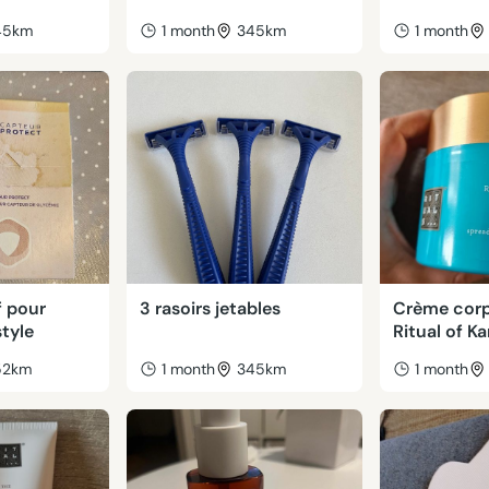
45km
1 month
345km
1 month
f pour
3 rasoirs jetables
Crème corp
tyle
Ritual of K
52km
1 month
345km
1 month