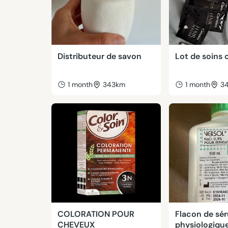
Distributeur de savon
Lot de soins
1 month
343km
1 month
3
COLORATION POUR
Flacon de sé
CHEVEUX
physiologiqu