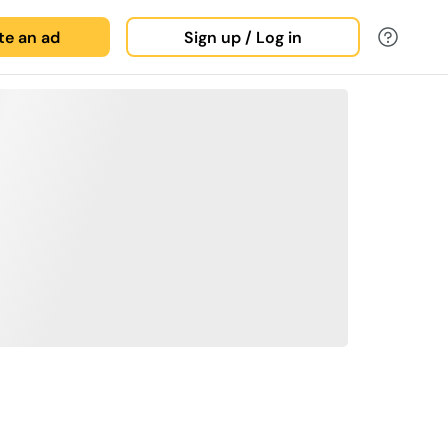
ate an ad
Sign up / Log in