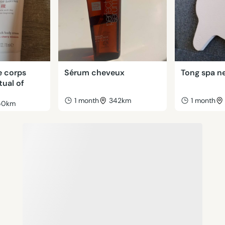
e corps
Sérum cheveux
Tong spa n
tual of
1 month
342km
1 month
50km