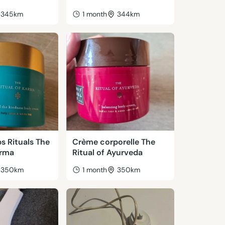
345km
1 month
344km
s Rituals The
Crème corporelle The
arma
Ritual of Ayurveda
350km
1 month
350km