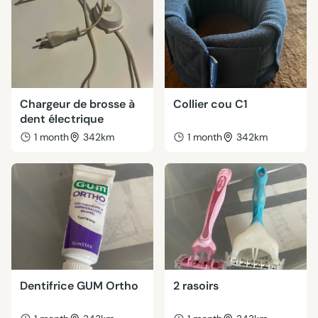
Chargeur de brosse à
Collier cou C1
dent électrique
1 month
342km
1 month
342km
Dentifrice GUM Ortho
2 rasoirs