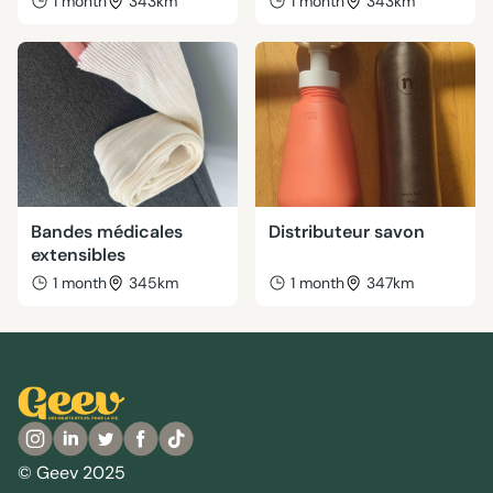
1 month
343km
1 month
343km
Bandes médicales
Distributeur savon
extensibles
1 month
345km
1 month
347km
© Geev 2025