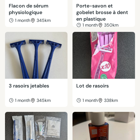
Flacon de sérum
Porte-savon et
physiologique
gobelet brosse à dent
en plastique
1 month
345km
1 month
350km
3 rasoirs jetables
Lot de rasoirs
1 month
345km
1 month
338km