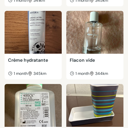
1 month
341km
1 month
345km
Crème hydratante
Flacon vide
1 month
345km
1 month
344km