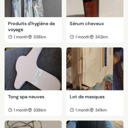
Produits d'hygiène de
Sérum cheveux
voyage
1 month
338km
1 month
342km
Tong spa neuves
Lot de masques
1 month
338km
1 month
341km