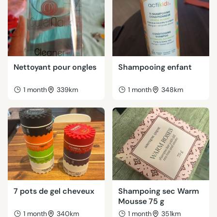
Nettoyant pour ongles
Shampooing enfant
1 month
339km
1 month
348km
7 pots de gel cheveux
Shampoing sec Warm
Mousse 75 g
1 month
340km
1 month
351km