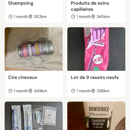
Shampoing
Produits de soins
capillaires
1 month
352km
1 month
345km
Cire cheveux
Lot de 9 rasoirs neufs
1 month
349km
1 month
338km