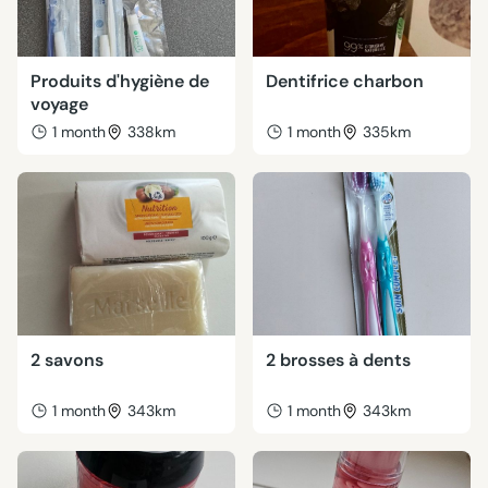
Produits d'hygiène de
Dentifrice charbon
voyage
1 month
338km
1 month
335km
2 savons
2 brosses à dents
1 month
343km
1 month
343km