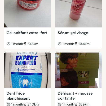
Gel coiffant extra-fort
Sérum gel visage
1 month
343km
1 month
344km
Dentifrice
Défrisant + mousse
blanchissant
coiffante
1 month
340km
1 month
339km