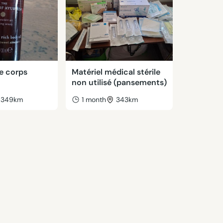
le corps
Matériel médical stérile
non utilisé (pansements)
349km
1 month
343km