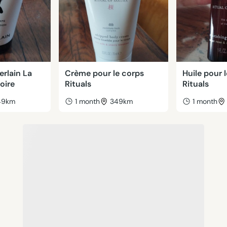
erlain La
Crème pour le corps
Huile pour 
oire
Rituals
Rituals
49km
1 month
349km
1 month