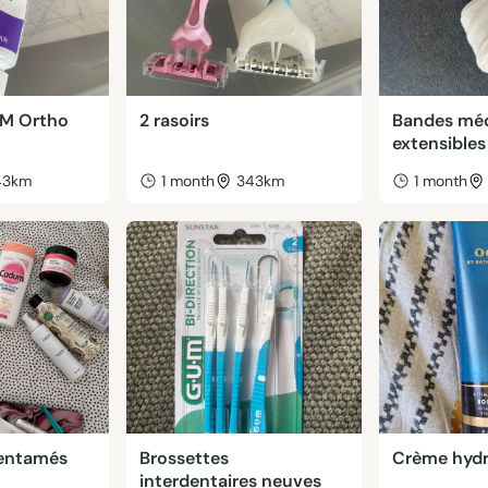
UM Ortho
2 rasoirs
Bandes méd
extensibles
43km
1 month
343km
1 month
 entamés
Brossettes
Crème hydr
interdentaires neuves