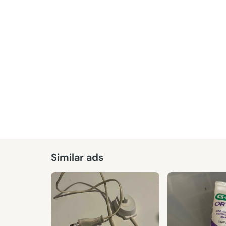
Given
Similar ads