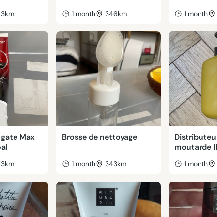
43km
1 month
346km
1 month
olgate Max
Brosse de nettoyage
Distributeu
al
moutarde I
43km
1 month
343km
1 month