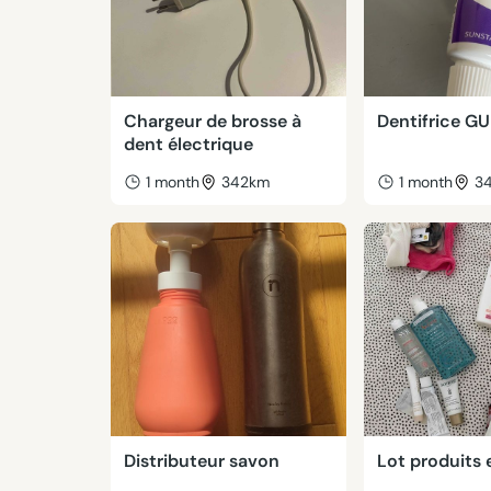
Chargeur de brosse à
Dentifrice G
dent électrique
1 month
342km
1 month
3
Distributeur savon
Lot produits