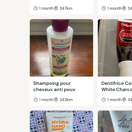
1 month
347km
1 month
3
Shampoing pour
Dentifrice C
cheveux anti poux
White Charco
1 month
343km
1 month
3