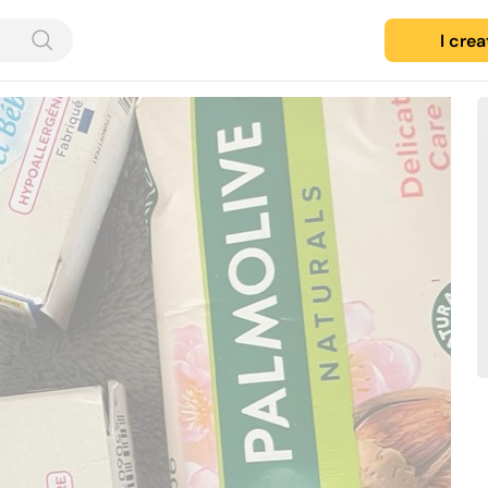
I cre