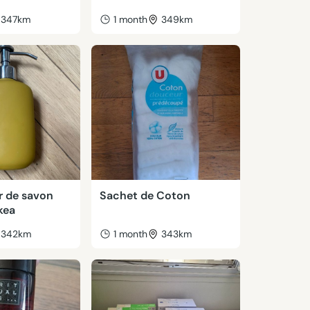
347km
1 month
349km
r de savon
Sachet de Coton
kea
342km
1 month
343km