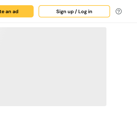
ate an ad
Sign up / Log in