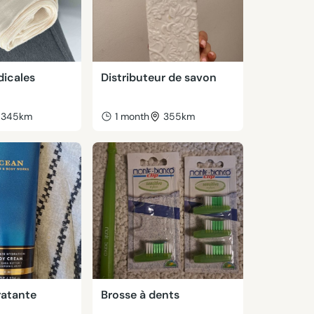
icales
Distributeur de savon
345km
1 month
355km
atante
Brosse à dents