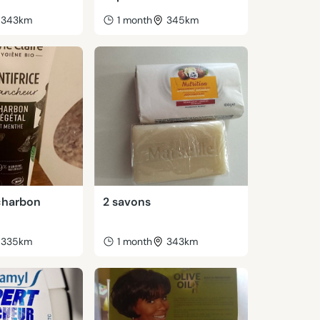
343km
1 month
345km
 charbon
2 savons
335km
1 month
343km