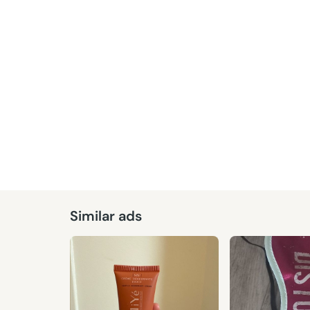
Given
Similar ads