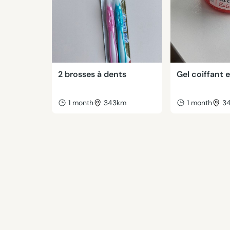
2 brosses à dents
Gel coiffant 
1 month
343km
1 month
3