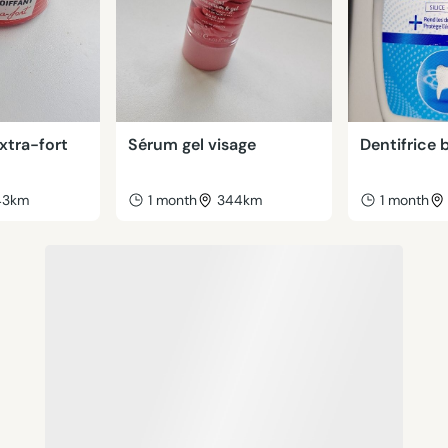
extra-fort
Sérum gel visage
Dentifrice 
43km
1 month
344km
1 month