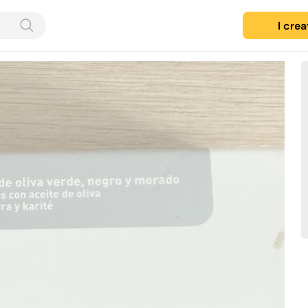
I cre