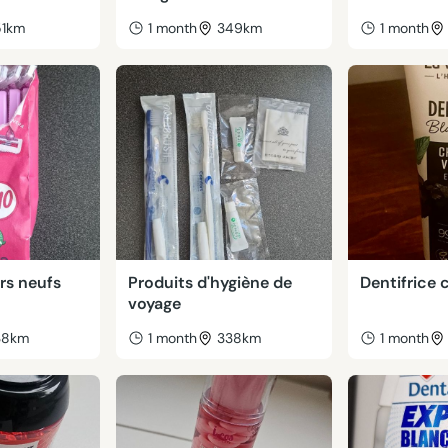
51km
1 month
349km
1 month
irs neufs
Produits d'hygiène de
Dentifrice
voyage
38km
1 month
338km
1 month