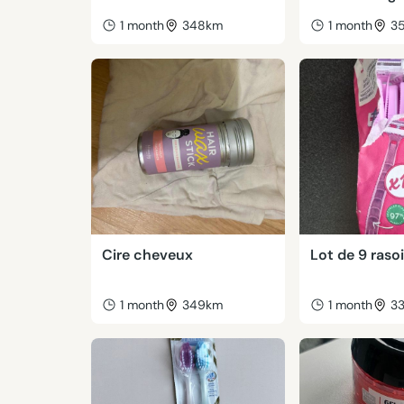
1 month
348km
1 month
3
Cire cheveux
Lot de 9 raso
1 month
349km
1 month
3