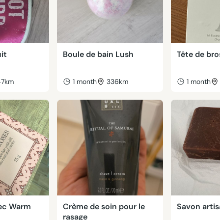
it
Boule de bain Lush
Tête de bro
47km
1 month
336km
1 month
ec Warm
Crème de soin pour le
Savon artis
rasage