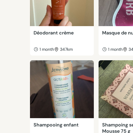
Déodorant crème
Masque de nu
1 month
347km
1 month
3
Shampooing enfant
Shampoing s
Mousse 75 g