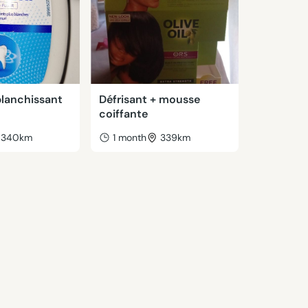
blanchissant
Défrisant + mousse
coiffante
340km
1 month
339km