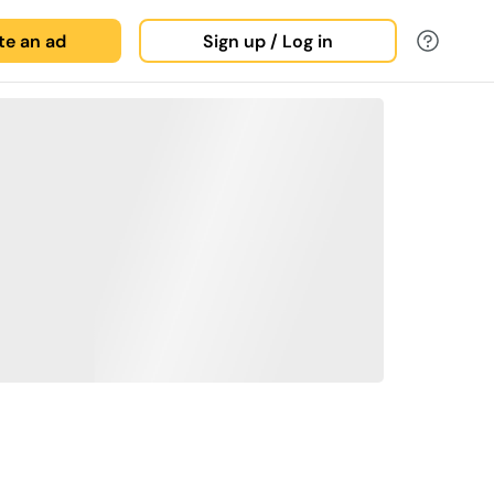
ate an ad
Sign up / Log in