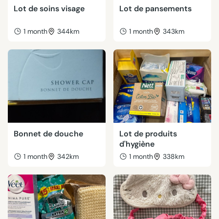
Lot de soins visage
Lot de pansements
1 month
344km
1 month
343km
Bonnet de douche
Lot de produits
d'hygiène
1 month
342km
1 month
338km