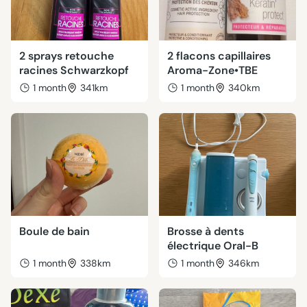
2 sprays retouche
2 flacons capillaires
racines Schwarzkopf
Aroma-Zone•TBE
1 month
341km
1 month
340km
Boule de bain
Brosse à dents
électrique Oral-B
1 month
338km
1 month
346km