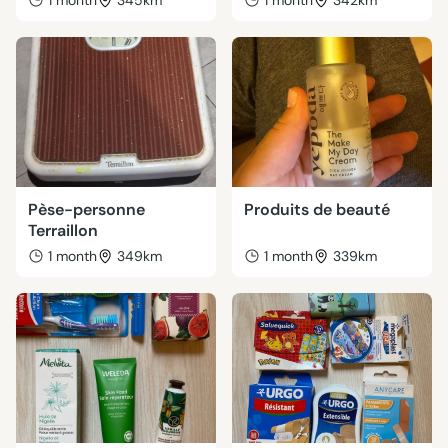
1 month
345km
1 month
342km
Pèse-personne
Produits de beauté
Terraillon
1 month
349km
1 month
339km