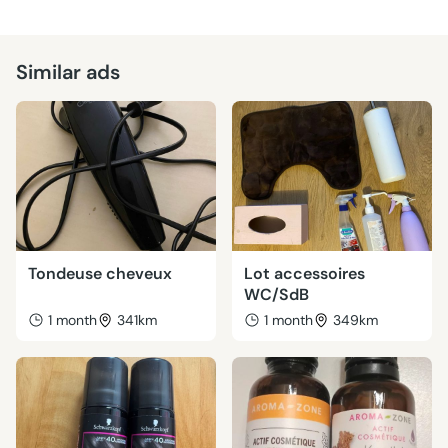
Similar ads
Tondeuse cheveux
Lot accessoires
WC/SdB
1 month
341km
1 month
349km