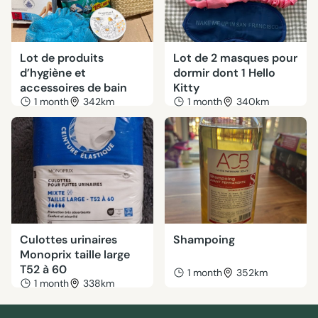
Lot de produits
Lot de 2 masques pour
d’hygiène et
dormir dont 1 Hello
accessoires de bain
Kitty
1 month
342km
1 month
340km
Culottes urinaires
Shampoing
Monoprix taille large
T52 à 60
1 month
352km
1 month
338km