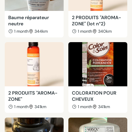
Baume réparateur
2 PRODUITS "AROMA-
neutre
ZONE" (lot n°2)
1 month
344km
1 month
340km
2 PRODUITS "AROMA-
COLORATION POUR
ZONE"
CHEVEUX
1 month
341km
1 month
341km