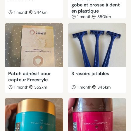
gobelet brosse à dent
en plastique
1 month
344km
1 month
350km
Patch adhésif pour
3 rasoirs jetables
capteur Freestyle
1 month
352km
1 month
345km