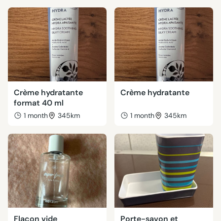
Crème hydratante
Crème hydratante
format 40 ml
1 month
345km
1 month
345km
Flacon vide
Porte-savon et