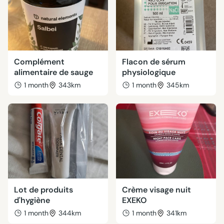
Complément
Flacon de sérum
alimentaire de sauge
physiologique
1 month
343km
1 month
345km
Lot de produits
Crème visage nuit
d'hygiène
EXEKO
1 month
344km
1 month
341km