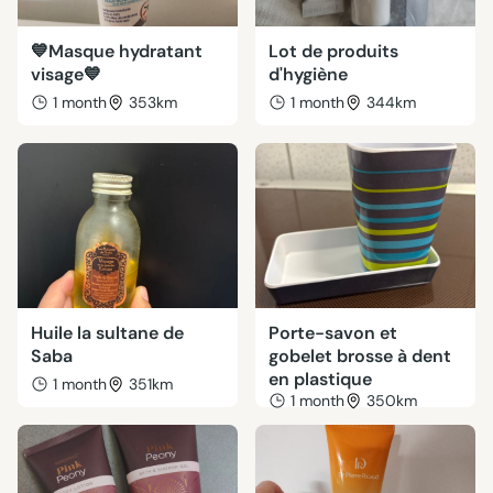
💙Masque hydratant
Lot de produits
visage💙
d'hygiène
1 month
353km
1 month
344km
Huile la sultane de
Porte-savon et
Saba
gobelet brosse à dent
en plastique
1 month
351km
1 month
350km