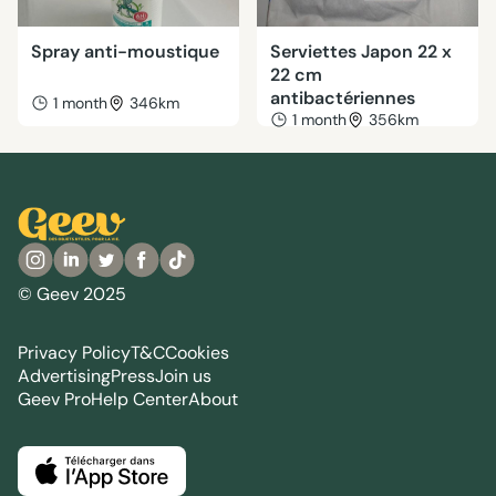
Spray anti-moustique
Serviettes Japon 22 x
22 cm
antibactériennes
1 month
346km
1 month
356km
© Geev 2025
Privacy Policy
T&C
Cookies
Advertising
Press
Join us
Geev Pro
Help Center
About