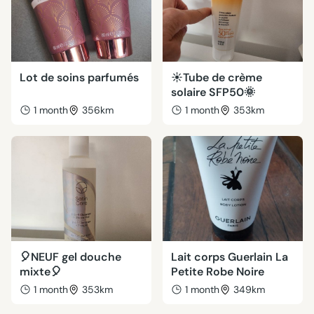
Lot de soins parfumés
☀️Tube de crème
solaire SFP50🌞
1 month
356km
1 month
353km
🎈NEUF gel douche
Lait corps Guerlain La
mixte🎈
Petite Robe Noire
1 month
353km
1 month
349km