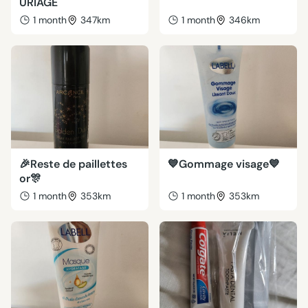
URIAGE
1 month
347km
1 month
346km
🎉Reste de paillettes
💙Gommage visage💙
or🎊
1 month
353km
1 month
353km