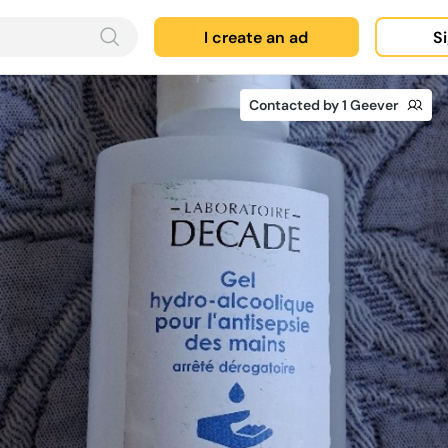
I create an ad
Si
Contacted by 1 Geever