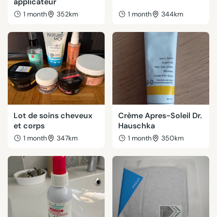
applicateur
1 month
352km
1 month
344km
Lot de soins cheveux
Crème Apres-Soleil Dr.
et corps
Hauschka
1 month
347km
1 month
350km