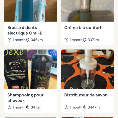
Brosse à dents
Crème bio confort
électrique Oral-B
1 month
346km
1 month
337km
Shampooing pour
Distributeur de savon
cheveux
1 month
341km
1 month
344km