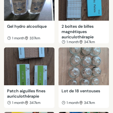
Gel hydro alcoolique
2 boîtes de billes
magnétiques
auriculothérapie
1 month
337km
1 month
347km
Patch aiguilles fines
Lot de 18 ventouses
auriculothérapie
1 month
347km
1 month
347km