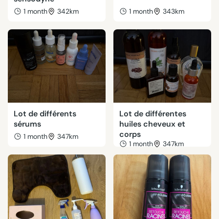
1 month
342km
1 month
343km
Lot de différents
Lot de différentes
sérums
huiles cheveux et
corps
1 month
347km
1 month
347km