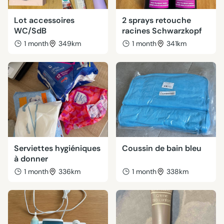
Lot accessoires
2 sprays retouche
WC/SdB
racines Schwarzkopf
1 month
349km
1 month
341km
Serviettes hygiéniques
Coussin de bain bleu
à donner
1 month
336km
1 month
338km