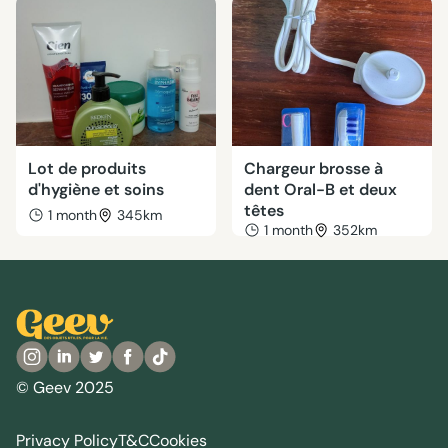
Lot de produits
Chargeur brosse à
d'hygiène et soins
dent Oral-B et deux
têtes
1 month
345km
1 month
352km
© Geev 2025
Privacy Policy
T&C
Cookies