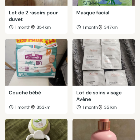
Lot de 2 rasoirs pour
Masque facial
duvet
1 month
354km
1 month
347km
Couche bébé
Lot de soins visage
Avène
1 month
353km
1 month
351km