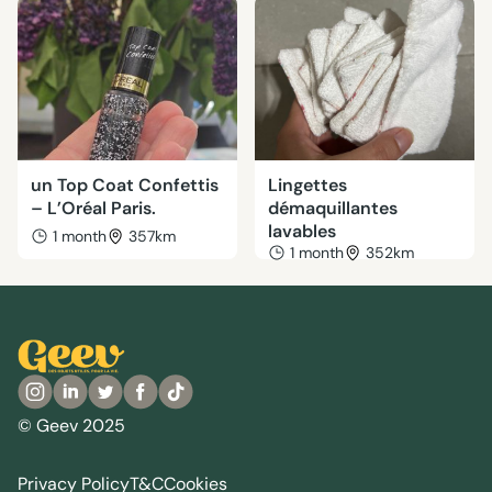
un Top Coat Confettis
Lingettes
– L’Oréal Paris.
démaquillantes
lavables
1 month
357km
1 month
352km
© Geev 2025
Privacy Policy
T&C
Cookies