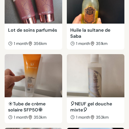
Lot de soins parfumés
Huile la sultane de
Saba
1 month
356km
1 month
351km
☀️Tube de crème
🎈NEUF gel douche
solaire SFP50🌞
mixte🎈
1 month
353km
1 month
353km