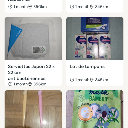
1 month
350km
1 month
346km
Serviettes Japon 22 x
Lot de tampons
22 cm
antibactériennes
1 month
345km
1 month
356km