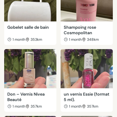
Gobelet salle de bain
Shampoing rose
Cosmopolitan
1 month
353km
1 month
348km
Don – Vernis Nivea
un vernis Essie (format
Beauté
5 ml).
1 month
357km
1 month
357km