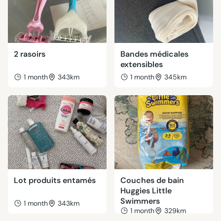
2 rasoirs
Bandes médicales
extensibles
1 month
343km
1 month
345km
Lot produits entamés
Couches de bain
Huggies Little
Swimmers
1 month
343km
1 month
329km