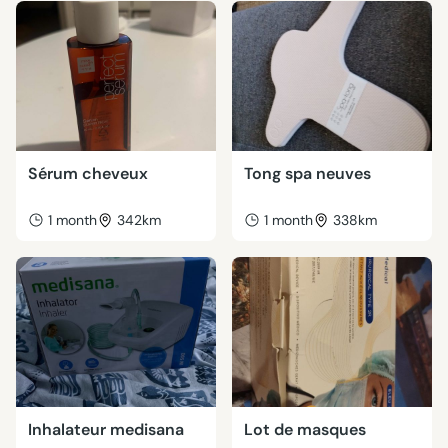
Sérum cheveux
Tong spa neuves
1 month
342km
1 month
338km
Inhalateur medisana
Lot de masques