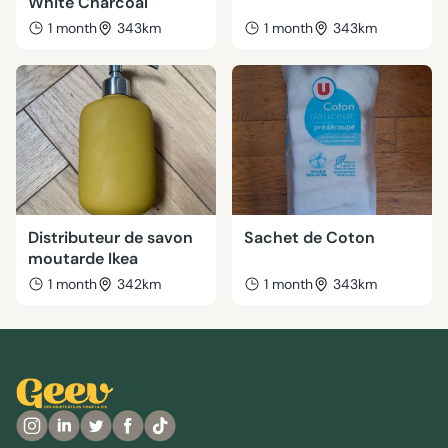
White Charcoal
1 month
343km
1 month
343km
Distributeur de savon
Sachet de Coton
moutarde Ikea
1 month
342km
1 month
343km