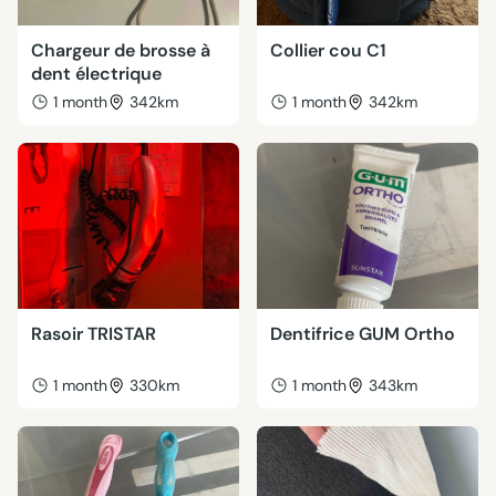
Chargeur de brosse à
Collier cou C1
dent électrique
1 month
342km
1 month
342km
Rasoir TRISTAR
Dentifrice GUM Ortho
1 month
330km
1 month
343km