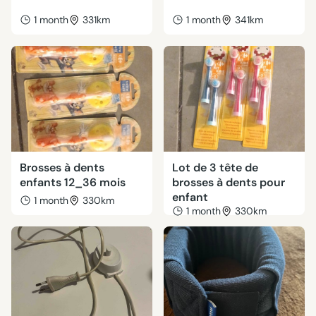
1 month
331km
1 month
341km
Brosses à dents
Lot de 3 tête de
enfants 12_36 mois
brosses à dents pour
enfant
1 month
330km
1 month
330km