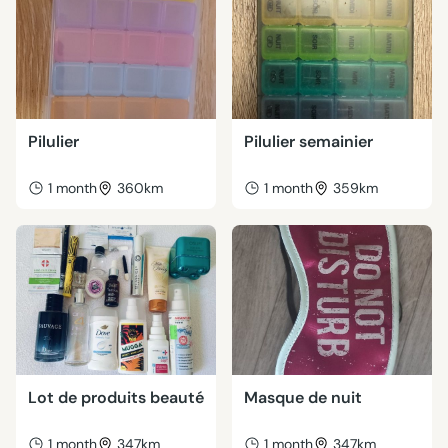
Pilulier
Pilulier semainier
1 month
360km
1 month
359km
Lot de produits beauté
Masque de nuit
1 month
347km
1 month
347km