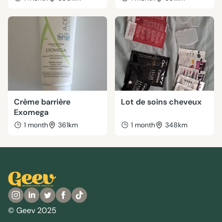
Crème barrière
Lot de soins cheveux
Exomega
1 month
361km
1 month
348km
© Geev 2025