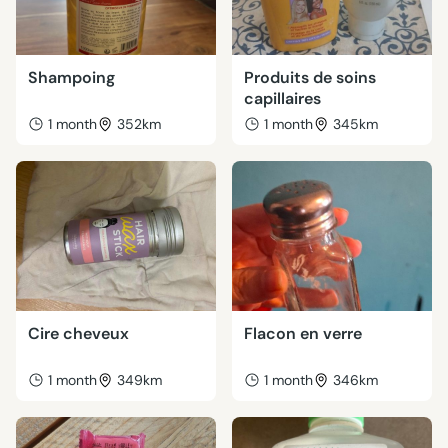
Shampoing
Produits de soins
capillaires
1 month
352km
1 month
345km
Cire cheveux
Flacon en verre
1 month
349km
1 month
346km