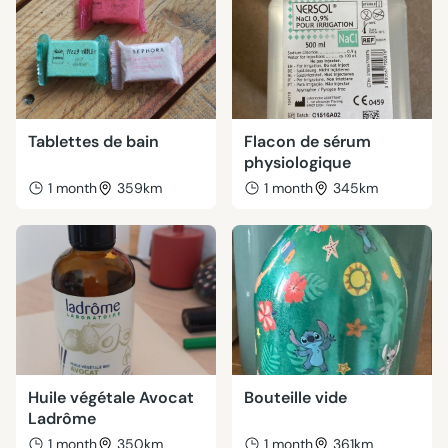
Tablettes de bain
Flacon de sérum
physiologique
1 month
359km
1 month
345km
Huile végétale Avocat
Bouteille vide
Ladrôme
1 month
350km
1 month
361km