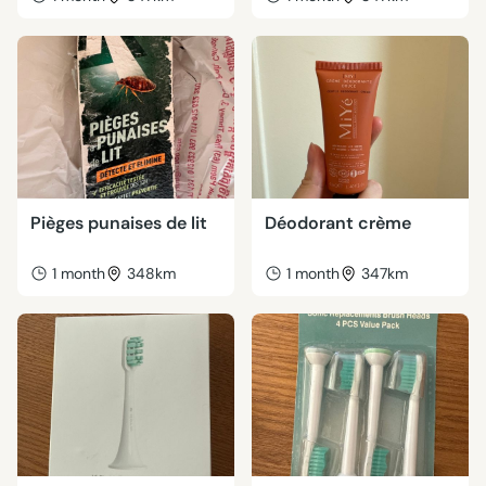
Pièges punaises de lit
Déodorant crème
1 month
348km
1 month
347km