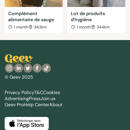
Complément
Lot de produits
alimentaire de sauge
d'hygiène
1 month
343km
1 month
344km
© Geev 2025
Privacy Policy
T&C
Cookies
Advertising
Press
Join us
Geev Pro
Help Center
About