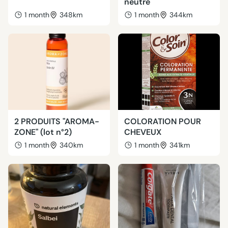
neutre
1 month
348km
1 month
344km
2 PRODUITS "AROMA-
COLORATION POUR
ZONE" (lot n°2)
CHEVEUX
1 month
340km
1 month
341km