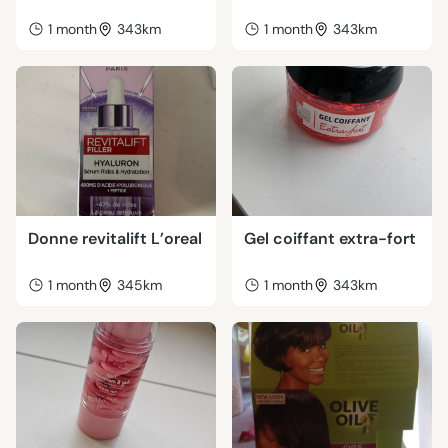
1 month
343km
1 month
343km
Donne revitalift L’oreal
Gel coiffant extra-fort
1 month
345km
1 month
343km