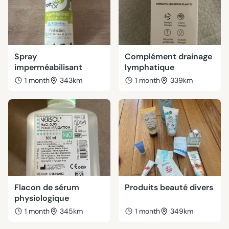
Spray
Complément drainage
imperméabilisant
lymphatique
1 month
343km
1 month
339km
Flacon de sérum
Produits beauté divers
physiologique
1 month
345km
1 month
349km