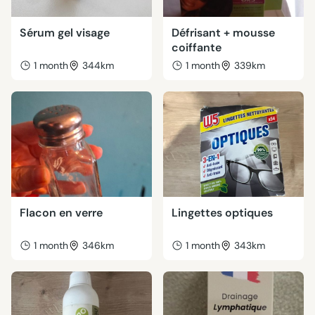
Sérum gel visage
Défrisant + mousse
coiffante
1 month
344km
1 month
339km
Flacon en verre
Lingettes optiques
1 month
346km
1 month
343km