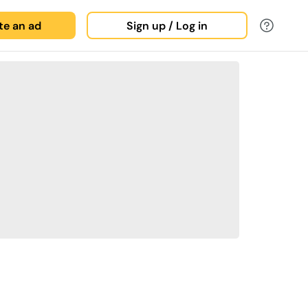
ate an ad
Sign up / Log in