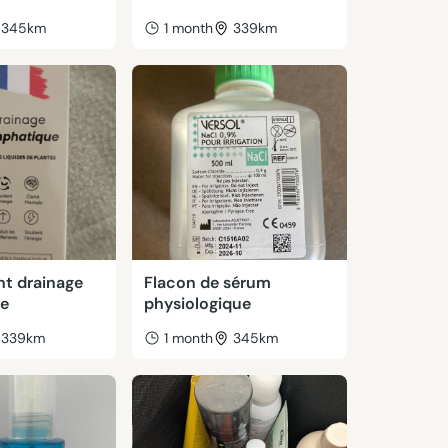
345km
1 month
339km
t drainage
Flacon de sérum
ue
physiologique
339km
1 month
345km