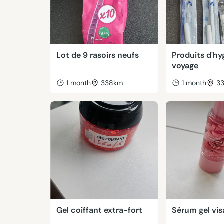
Lot de 9 rasoirs neufs
Produits d'hy
voyage
1 month
338km
1 month
3
Gel coiffant extra-fort
Sérum gel vi