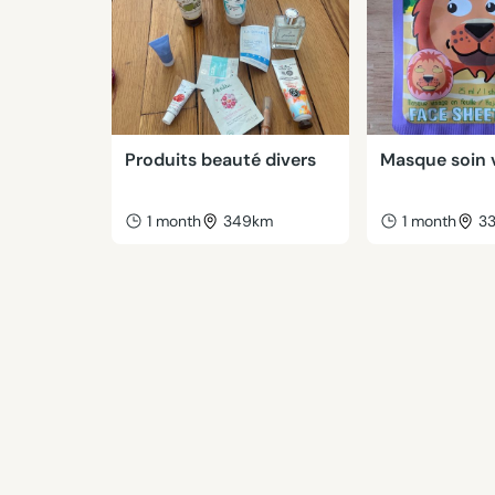
Produits beauté divers
Masque soin 
1 month
349km
1 month
3