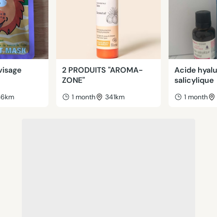
visage
2 PRODUITS "AROMA-
Acide hyal
ZONE"
salicylique
36km
1 month
341km
1 month