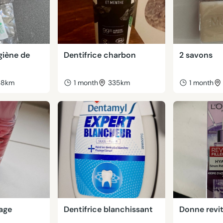
giène de
Dentifrice charbon
2 savons
38km
1 month
335km
1 month
sage
Dentifrice blanchissant
Donne revita