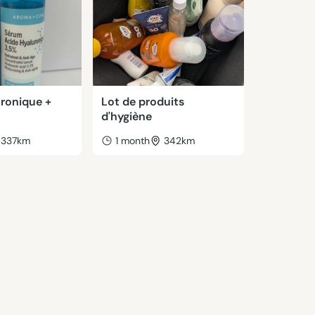
uronique +
Lot de produits
d'hygiène
337km
1 month
342km