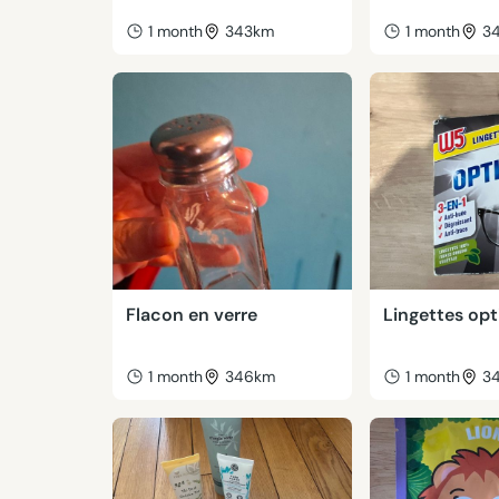
1 month
343km
1 month
3
Flacon en verre
Lingettes op
1 month
346km
1 month
3