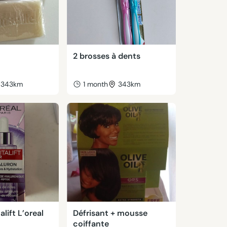
2 brosses à dents
343km
1 month
343km
lift L’oreal
Défrisant + mousse
coiffante