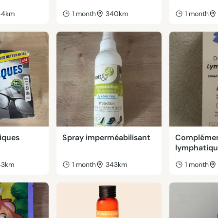
44km
1 month
340km
1 month
tiques
Spray imperméabilisant
Complémen
lymphatiq
43km
1 month
343km
1 month