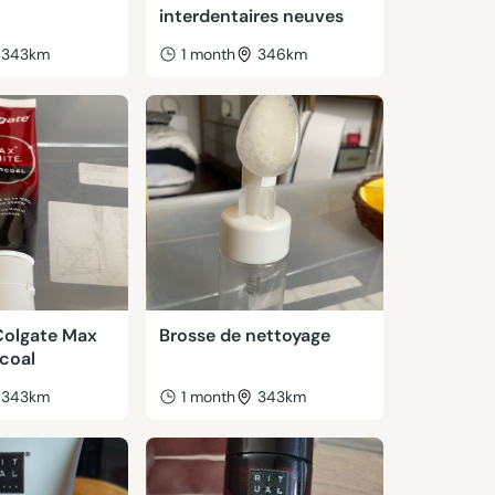
interdentaires neuves
343km
1 month
346km
Colgate Max
Brosse de nettoyage
coal
343km
1 month
343km