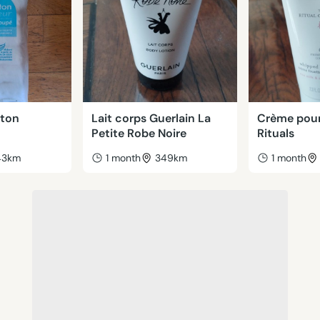
oton
Lait corps Guerlain La
Crème pour
Petite Robe Noire
Rituals
43km
1 month
349km
1 month