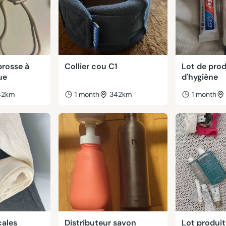
brosse à
Collier cou C1
Lot de prod
ue
d'hygiène
42km
1 month
342km
1 month
ales
Distributeur savon
Lot produi