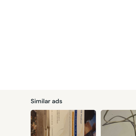
Given
Similar ads