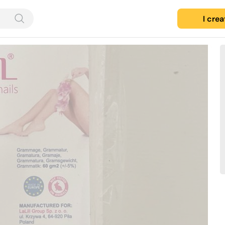
I cre