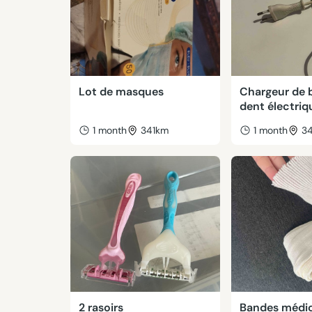
Lot de masques
Chargeur de 
dent électriq
1 month
341km
1 month
3
2 rasoirs
Bandes médic