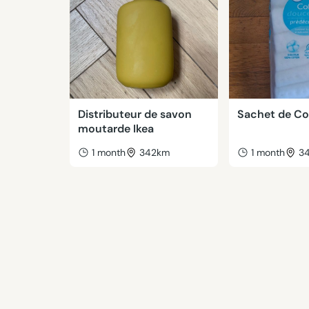
Distributeur de savon
Sachet de C
moutarde Ikea
1 month
342km
1 month
3