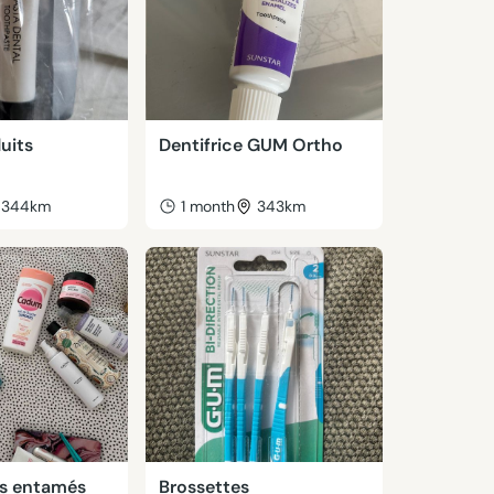
uits
Dentifrice GUM Ortho
344km
1 month
343km
ts entamés
Brossettes