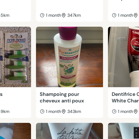
45km
1 month
347km
1 month
ts
Shampoing pour
Dentifrice 
cheveux anti poux
White Char
49km
1 month
343km
1 month