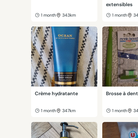
extensibles
1 month
343km
1 month
3
Crème hydratante
Brosse à den
1 month
347km
1 month
3