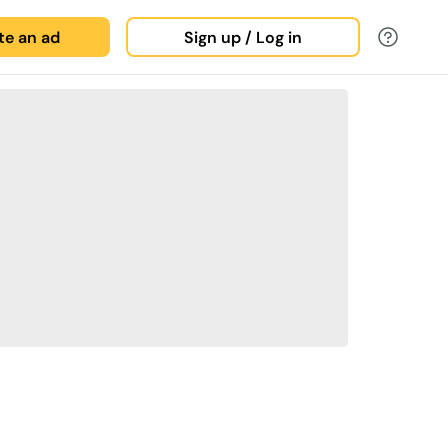
ate an ad
Sign up / Log in