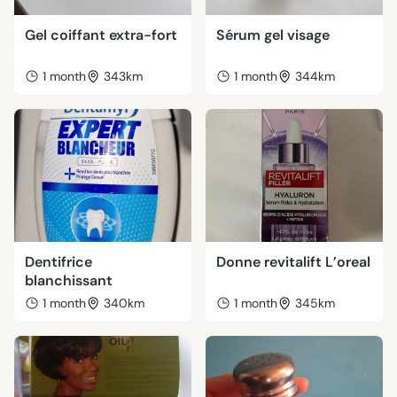
Gel coiffant extra-fort
Sérum gel visage
1 month
343km
1 month
344km
Dentifrice
Donne revitalift L’oreal
blanchissant
1 month
340km
1 month
345km