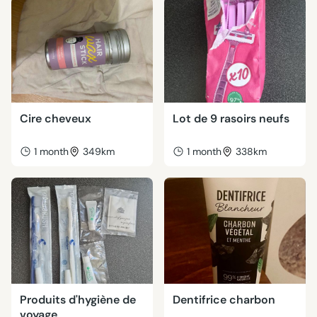
Cire cheveux
Lot de 9 rasoirs neufs
1 month
349km
1 month
338km
Produits d'hygiène de
Dentifrice charbon
voyage