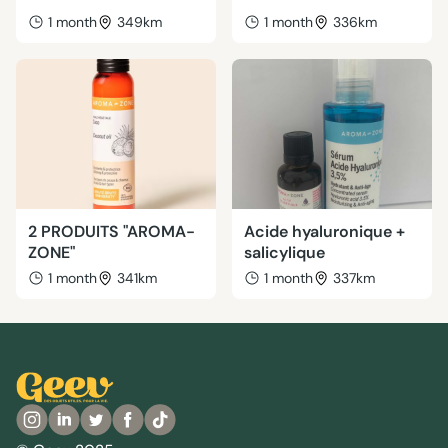
1 month
349km
1 month
336km
2 PRODUITS "AROMA-
Acide hyaluronique +
ZONE"
salicylique
1 month
341km
1 month
337km