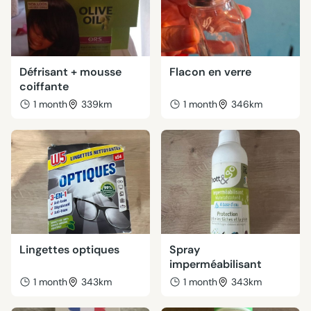
Défrisant + mousse
Flacon en verre
coiffante
1 month
339km
1 month
346km
Lingettes optiques
Spray
imperméabilisant
1 month
343km
1 month
343km