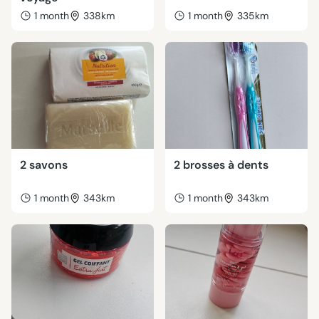
1 month
338km
1 month
335km
2 savons
2 brosses à dents
1 month
343km
1 month
343km