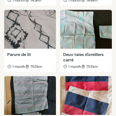
1 month
743km
1 month
749km
Parure de lit
Deux taies d'oreillers
carré
1 month
750km
1 month
755km