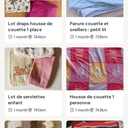
Lot draps housse de
Parure couette et
couette 1 place
oreillers : petit lit
1 month
744km
1 month
739km
Lot de serviettes
Housse de couette 1
enfant
personne
1 month
745km
1 month
743km