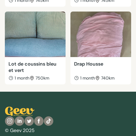
1 month
745km
1 month
745km
Lot de coussins bleu
Drap Housse
et vert
1 month
750km
1 month
740km
© Geev 2025