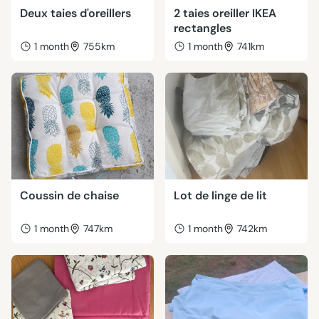
Deux taies d'oreillers
2 taies oreiller IKEA
rectangles
1 month
755km
1 month
741km
Coussin de chaise
Lot de linge de lit
1 month
747km
1 month
742km