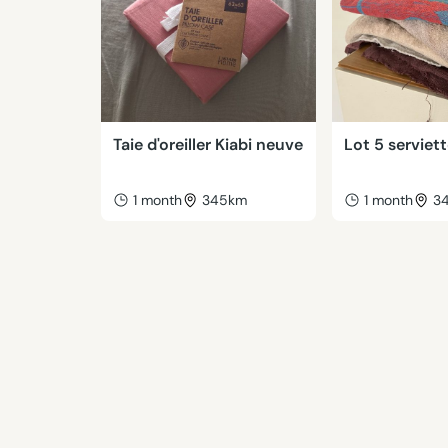
Taie d'oreiller Kiabi neuve
Lot 5 serviet
1 month
345km
1 month
3