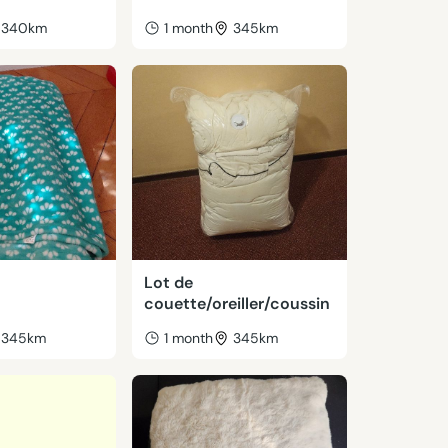
340km
1 month
345km
Lot de
couette/oreiller/coussin
345km
1 month
345km