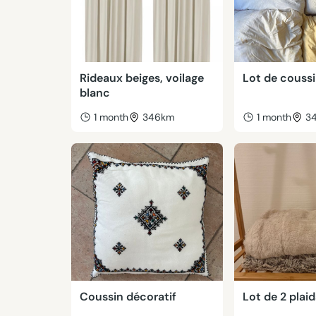
Rideaux beiges, voilage
Lot de couss
blanc
1 month
346km
1 month
3
Coussin décoratif
Lot de 2 plaid