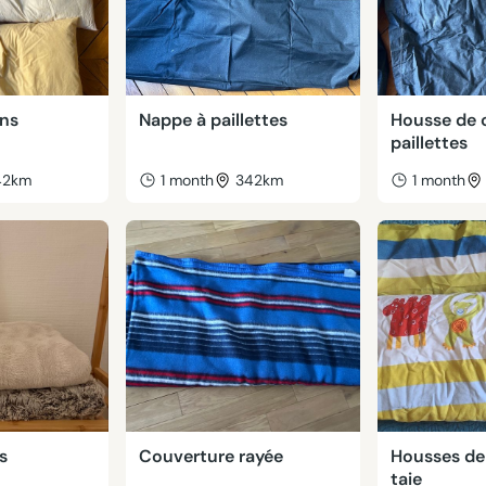
ins
Nappe à paillettes
Housse de 
paillettes
42km
1 month
342km
1 month
s
Couverture rayée
Housses de 
taie