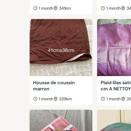
1 month
341km
1 month
3
Housse de coussin
Plaid lilas sat
marron
cm A NETTO
1 month
339km
1 month
3