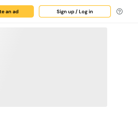
ate an ad
Sign up / Log in