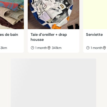
tes de bain
Taie d’oreiller + drap
Serviette
housse
43km
1 month
341km
1 month