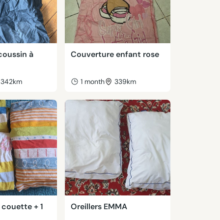
coussin à
Couverture enfant rose
342km
1 month
339km
couette + 1
Oreillers EMMA