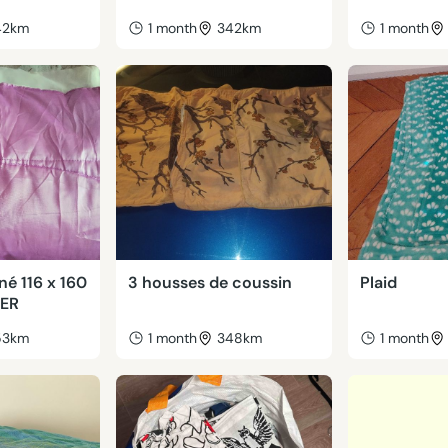
42km
1 month
342km
1 month
iné 116 x 160
3 housses de coussin
Plaid
YER
53km
1 month
348km
1 month