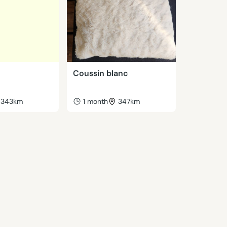
Coussin blanc
343km
1 month
347km