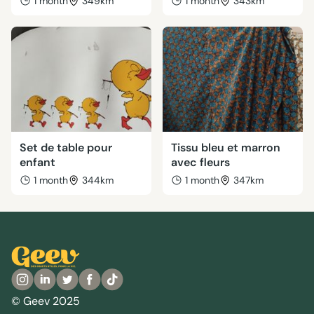
1 month
349km
1 month
343km
Set de table pour
Tissu bleu et marron
enfant
avec fleurs
1 month
344km
1 month
347km
© Geev 2025