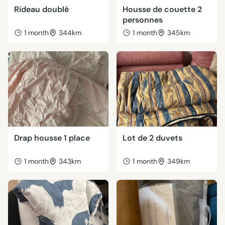
Rideau doublé
Housse de couette 2
personnes
1 month
344km
1 month
345km
Drap housse 1 place
Lot de 2 duvets
1 month
343km
1 month
349km