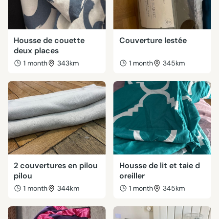
Housse de couette
Couverture lestée
deux places
1 month
343km
1 month
345km
2 couvertures en pilou
Housse de lit et taie d
pilou
oreiller
1 month
344km
1 month
345km