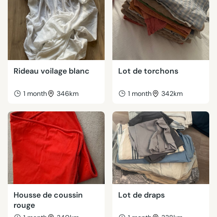
Rideau voilage blanc
Lot de torchons
1 month
346km
1 month
342km
Housse de coussin
Lot de draps
rouge