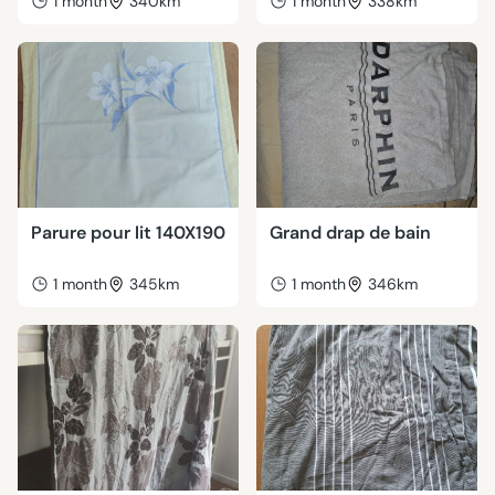
1 month
340km
1 month
338km
Parure pour lit 140X190
Grand drap de bain
1 month
345km
1 month
346km