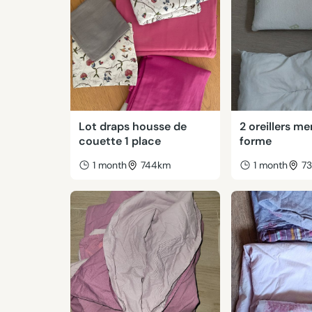
Lot draps housse de
2 oreillers m
couette 1 place
forme
1 month
744km
1 month
7