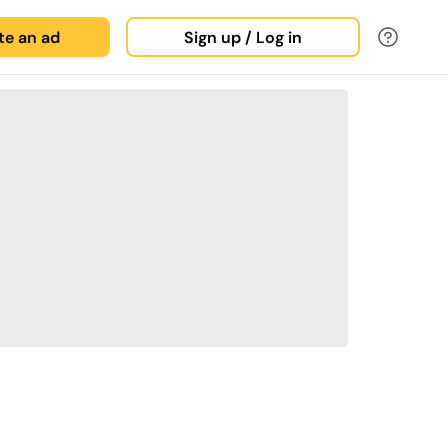
ate an ad
Sign up / Log in