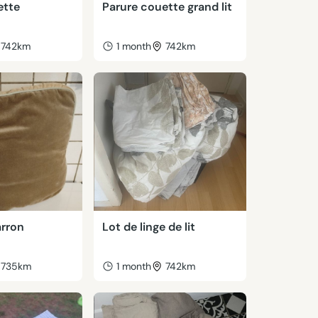
ette
Parure couette grand lit
742km
1 month
742km
rron
Lot de linge de lit
735km
1 month
742km