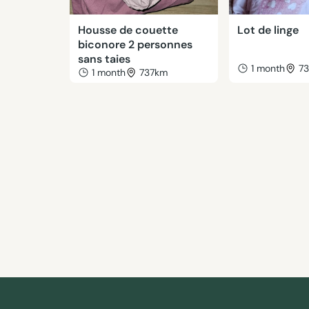
Housse de couette
Lot de linge
biconore 2 personnes
sans taies
1 month
7
1 month
737km