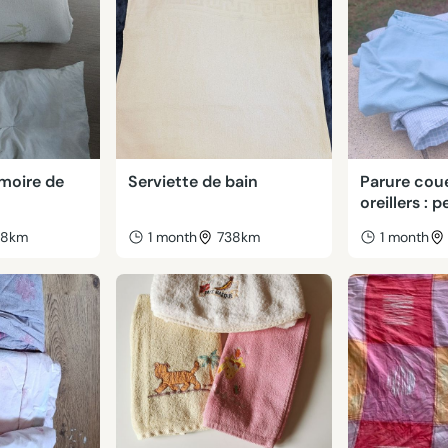
emoire de
Serviette de bain
Parure coue
oreillers : pe
38km
1 month
738km
1 month