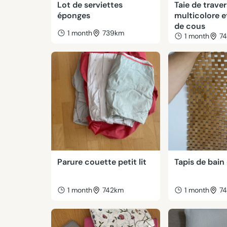
Lot de serviettes
Taie de traver
éponges
multicolore e
de cous
1 month
739km
1 month
7
Parure couette petit lit
Tapis de bai
1 month
742km
1 month
7