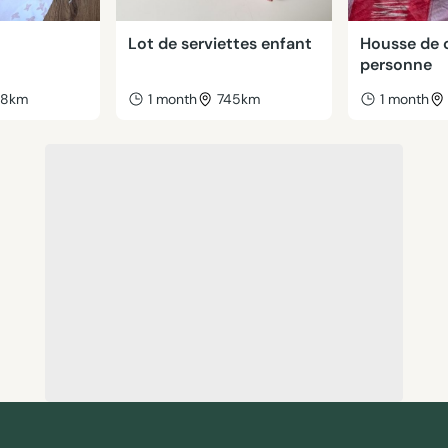
Lot de serviettes enfant
Housse de 
personne
38km
1 month
745km
1 month