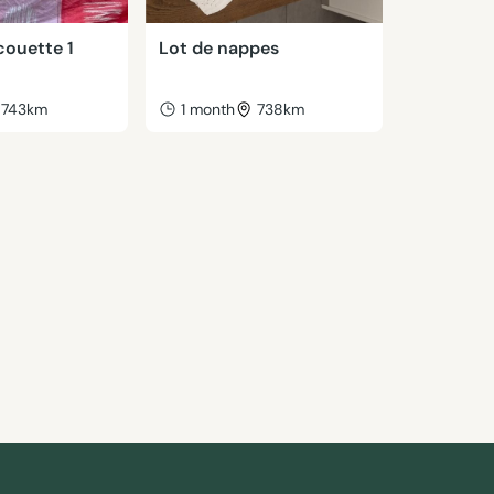
couette 1
Lot de nappes
743km
1 month
738km