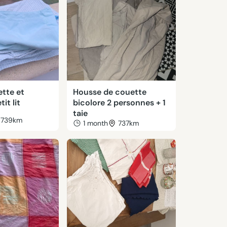
tte et
Housse de couette
tit lit
bicolore 2 personnes + 1
taie
739km
1 month
737km