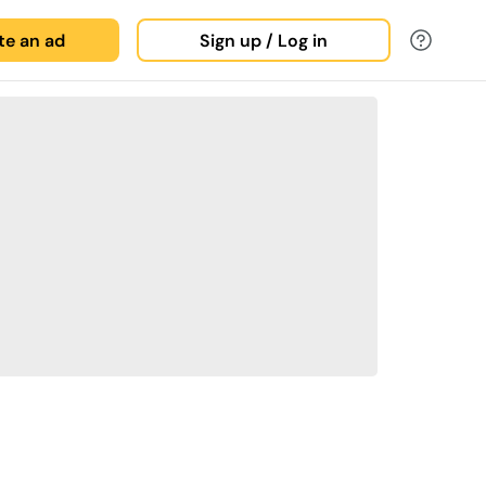
ate an ad
Sign up / Log in