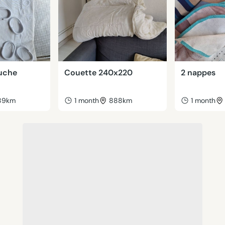
uche
Couette 240x220
2 nappes
89km
1 month
888km
1 month