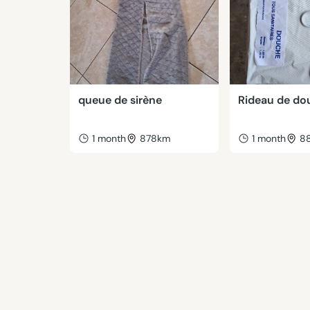
queue de sirène
Rideau de do
1 month
878km
1 month
8