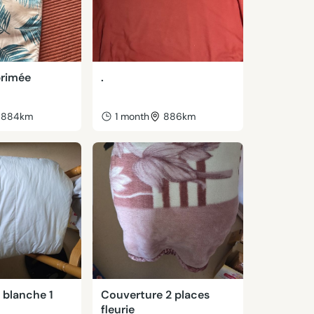
rimée
.
884km
1 month
886km
 blanche 1
Couverture 2 places
fleurie