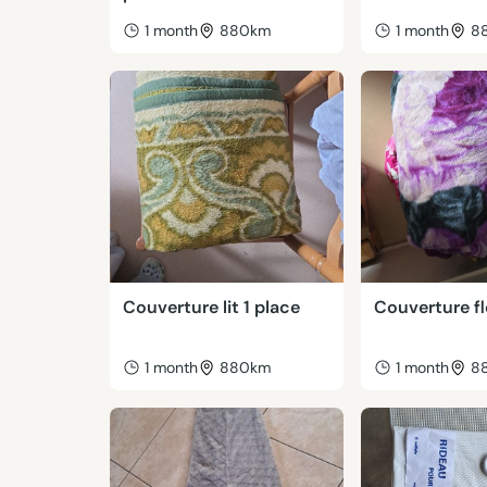
1 month
880km
1 month
8
Couverture lit 1 place
Couverture fl
1 month
880km
1 month
8