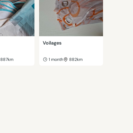
Voilages
887km
1 month
882km