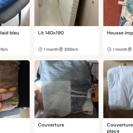
laid bleu
Lit 140x190
Housse imp
81km
1 month
886km
1 month
Couverture
Couverture
place