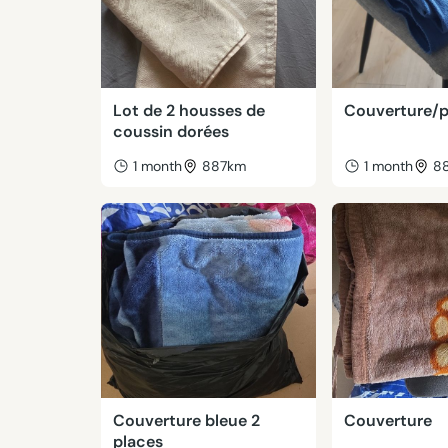
Lot de 2 housses de
Couverture/p
coussin dorées
1 month
887km
1 month
8
Couverture bleue 2
Couverture
places