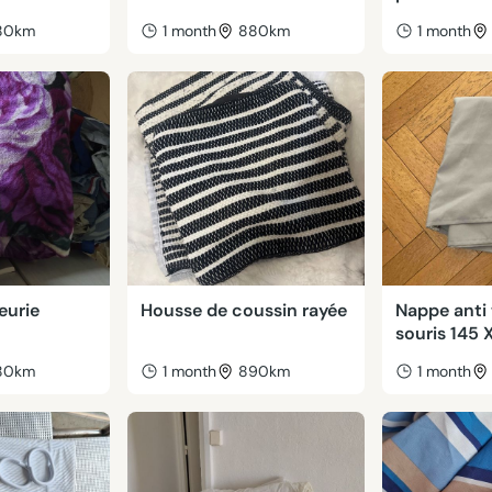
80km
1 month
880km
1 month
eurie
Housse de coussin rayée
Nappe anti 
souris 145 
80km
1 month
890km
1 month