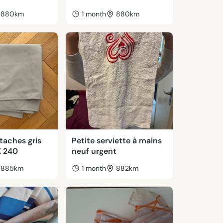
880km
1 month
880km
taches gris
Petite serviette à mains
X 240
neuf urgent
885km
1 month
882km