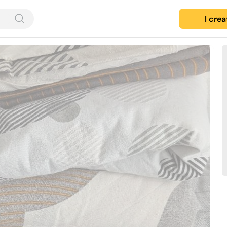
I cre