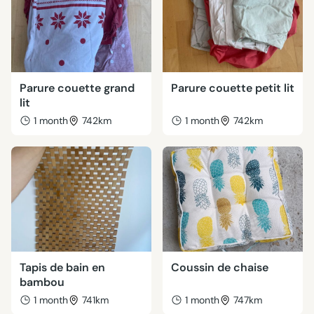
Parure couette grand
Parure couette petit lit
lit
1 month
742km
1 month
742km
Tapis de bain en
Coussin de chaise
bambou
1 month
741km
1 month
747km