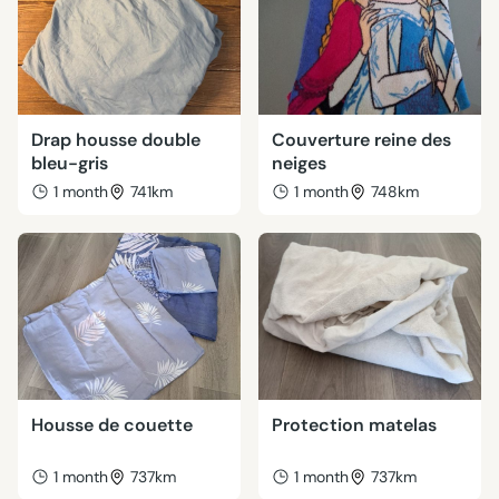
Drap housse double
Couverture reine des
bleu-gris
neiges
1 month
741km
1 month
748km
Housse de couette
Protection matelas
1 month
737km
1 month
737km