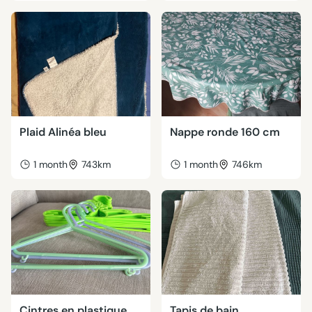
Plaid Alinéa bleu
Nappe ronde 160 cm
1 month
743km
1 month
746km
Cintres en plastique
Tapis de bain