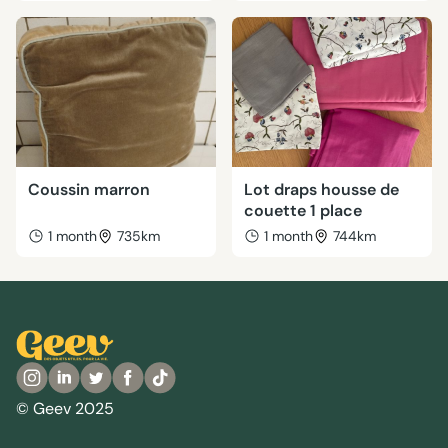
Coussin marron
Lot draps housse de
couette 1 place
1 month
735km
1 month
744km
© Geev 2025