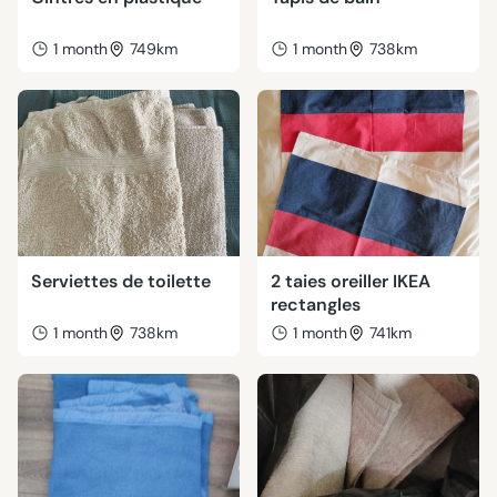
1 month
749km
1 month
738km
Serviettes de toilette
2 taies oreiller IKEA
rectangles
1 month
738km
1 month
741km