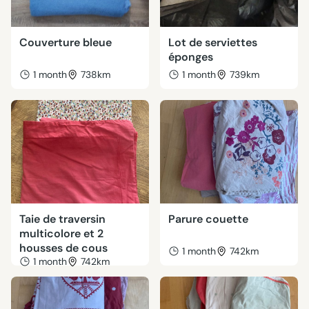
Couverture bleue
Lot de serviettes
éponges
1 month
738km
1 month
739km
Taie de traversin
Parure couette
multicolore et 2
housses de cous
1 month
742km
1 month
742km