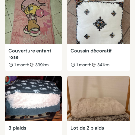
Couverture enfant
Coussin décoratif
rose
1 month
339km
1 month
341km
3 plaids
Lot de 2 plaids