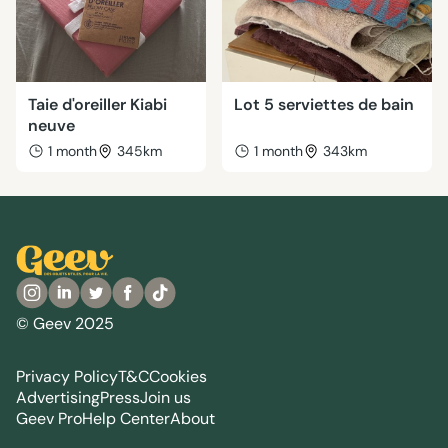
Taie d'oreiller Kiabi
Lot 5 serviettes de bain
neuve
1 month
345km
1 month
343km
© Geev 2025
Privacy Policy
T&C
Cookies
Advertising
Press
Join us
Geev Pro
Help Center
About