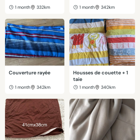
1 month
332km
1 month
342km
Couverture rayée
Housses de couette + 1
taie
1 month
342km
1 month
340km