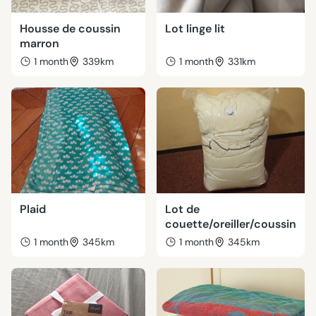
Housse de coussin
Lot linge lit
marron
1 month
339km
1 month
331km
Plaid
Lot de
couette/oreiller/coussin
1 month
345km
1 month
345km