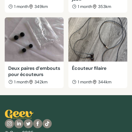
1 month
349km
1 month
353km
Deux paires d’embouts
Écouteur filaire
pour écouteurs
1 month
342km
1 month
344km