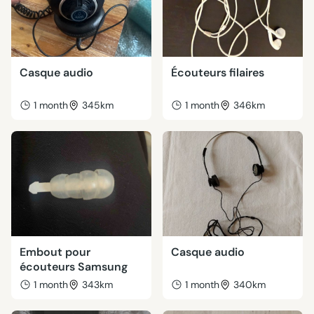
Casque audio
Écouteurs filaires
1 month
345km
1 month
346km
Embout pour
Casque audio
écouteurs Samsung
1 month
343km
1 month
340km