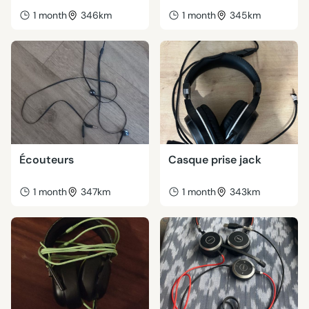
1 month
346km
1 month
345km
Écouteurs
Casque prise jack
1 month
347km
1 month
343km