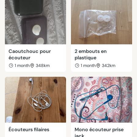
Caoutchouc pour
2 embouts en
écouteur
plastique
1 month
348km
1 month
342km
Écouteurs filaires
Mono écouteur prise
jack