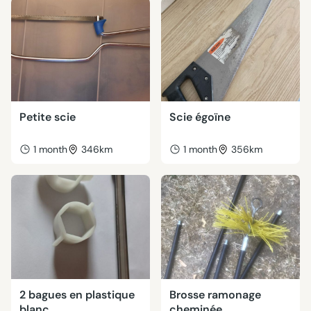
Petite scie
Scie égoïne
1 month
346km
1 month
356km
2 bagues en plastique
Brosse ramonage
blanc
cheminée