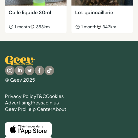
Colle liquide 30ml
Lot quincaillerie
1 month
353km
1 month
343km
© Geev 2025
Privacy Policy
T&C
Cookies
Advertising
Press
Join us
Geev Pro
Help Center
About