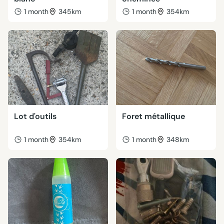
1 month
345km
1 month
354km
Lot d'outils
Foret métallique
1 month
354km
1 month
348km