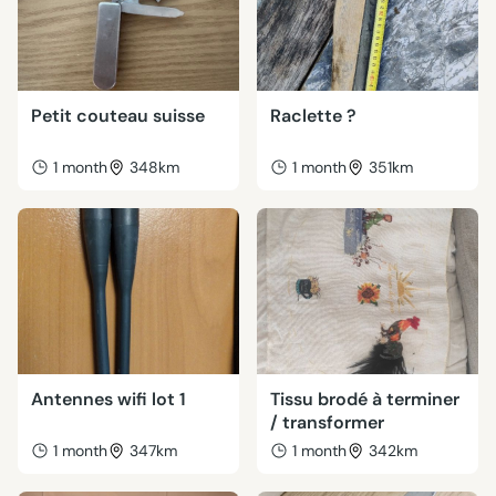
Petit couteau suisse
Raclette ?
1 month
348km
1 month
351km
Antennes wifi lot 1
Tissu brodé à terminer
/ transformer
1 month
347km
1 month
342km