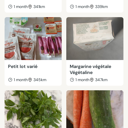
1 month
341km
1 month
339km
Petit lot varié
Margarine végétale
Végétaline
1 month
345km
1 month
347km