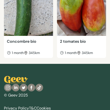
Concombre bio
2 tomates bio
1 month
345km
1 month
345km
© Geev 2025
Privacy Policy
T&C
Cookies