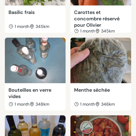
Basilic frais
Carottes et
concombre réservé
pour Olivier
1 month
345km
1 month
345km
Bouteilles en verre
Menthe séchée
vides
1 month
348km
1 month
346km