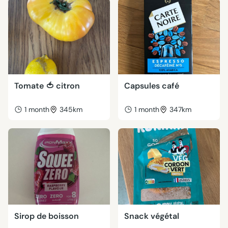
Tomate 🍅 citron
Capsules café
1 month
345km
1 month
347km
Sirop de boisson
Snack végétal