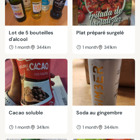
Lot de 5 bouteilles
Plat préparé surgelé
d'alcool
1 month
344km
1 month
341km
Cacao soluble
Soda au gingembre
1 month
341km
1 month
344km