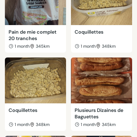
Pain de mie complet
Coquillettes
20 tranches
1 month
345km
1 month
348km
Coquillettes
Plusieurs Dizaines de
Baguettes
1 month
348km
1 month
345km