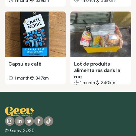
1 month
339km
1 month
339km
Capsules café
Lot de produits
alimentaires dans la
rue
1 month
347km
1 month
340km
© Geev 2025