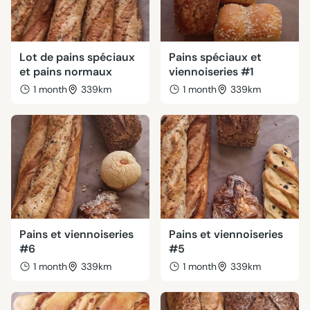
Lot de pains spéciaux
Pains spéciaux et
et pains normaux
viennoiseries #1
1 month
339km
1 month
339km
Pains et viennoiseries
Pains et viennoiseries
#6
#5
1 month
339km
1 month
339km