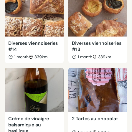
Diverses viennoiseries
Diverses viennoiseries
#14
#13
1 month
339km
1 month
339km
Crème de vinaigre
2 Tartes au chocolat
balsamique au
basilique