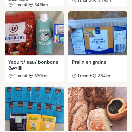
1 month
347km
1 month
348km
Yaourt/ eau/ bonbons
Pralin en grains
🍶🍬🍫
1 month
339km
1 month
354km