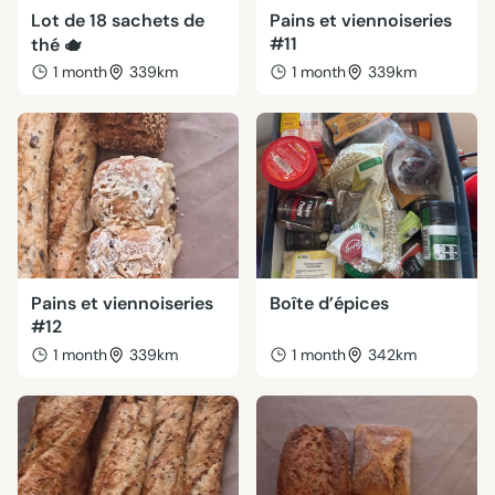
Lot de 18 sachets de
Pains et viennoiseries
#11
thé 🫖
1 month
339km
1 month
339km
Pains et viennoiseries
Boîte d’épices
#12
1 month
339km
1 month
342km