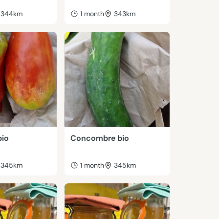
344km
1 month
343km
bio
Concombre bio
345km
1 month
345km