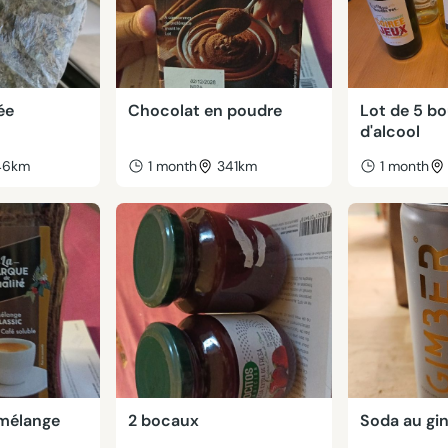
ée
Chocolat en poudre
Lot de 5 bo
d'alcool
46km
1 month
341km
1 month
 mélange
2 bocaux
Soda au gi