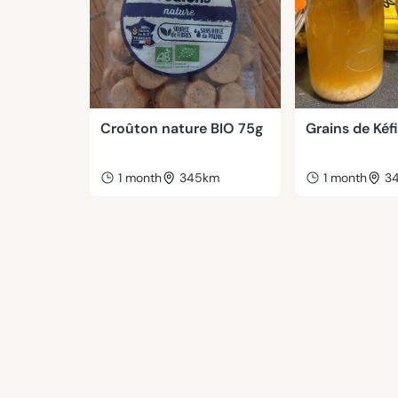
Croûton nature BIO 75g
Grains de Kéfi
1 month
345km
1 month
3