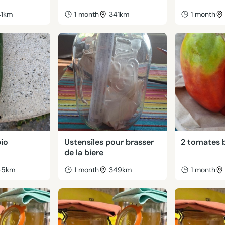
41km
1 month
341km
1 month
io
Ustensiles pour brasser
2 tomates 
de la biere
45km
1 month
349km
1 month