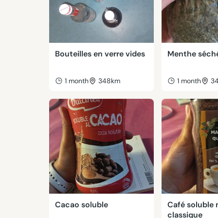
Bouteilles en verre vides
Menthe séch
1 month
348km
1 month
3
Cacao soluble
Café soluble
classique