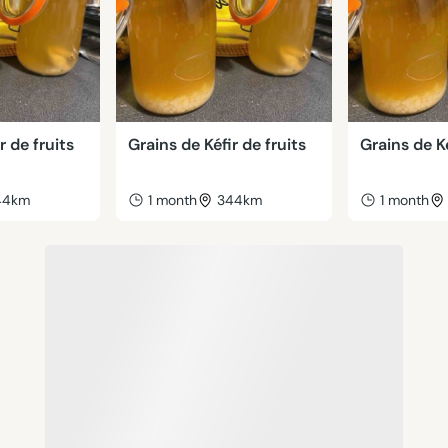
r de fruits
Grains de Kéfir de fruits
Grains de Ké
44km
1 month
344km
1 month