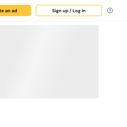
ate an ad
Sign up / Log in