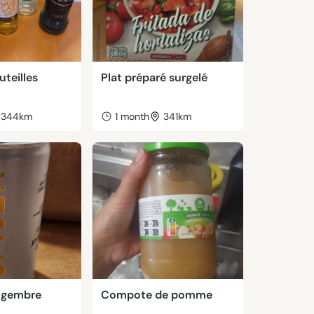
uteilles
Plat préparé surgelé
344km
1 month
341km
ngembre
Compote de pomme