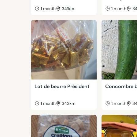
1 month
341km
1 month
3
Lot de beurre Président
Concombre b
1 month
343km
1 month
3