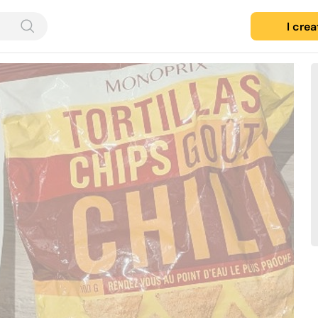
I cre