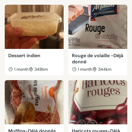
Dessert indien
Rouge de volaille -Déjà
donné
1 month
348km
1 month
344km
Muffins-Déjà donnés
Haricots rouges-Déjà