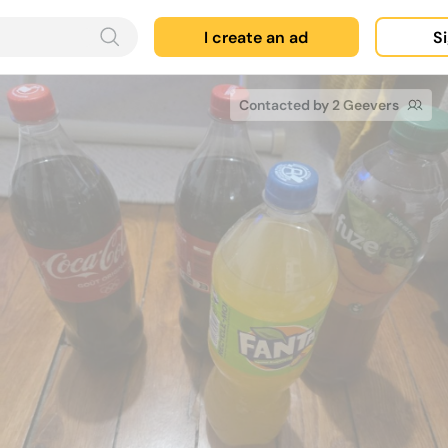
I create an ad
Si
Contacted by 2 Geevers