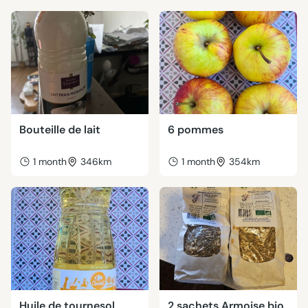
Bouteille de lait
6 pommes
1 month
346km
1 month
354km
Huile de tournesol
2 sachets Armoise bio