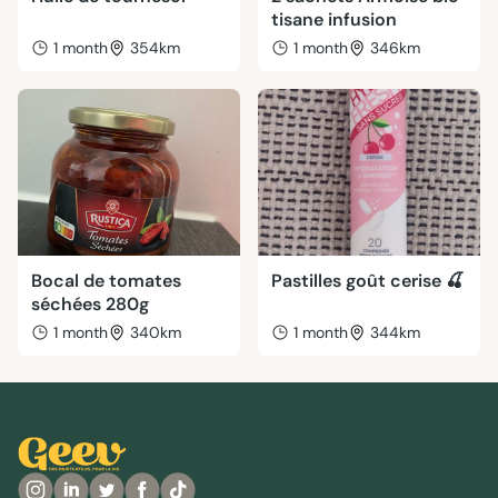
tisane infusion
1 month
354km
1 month
346km
Bocal de tomates
Pastilles goût cerise 🍒
séchées 280g
1 month
340km
1 month
344km