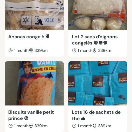
Ananas congelé 🍍
Lot 2 sacs d'oignons
congelés 🧅🧅🧅
1 month
339km
1 month
339km
Biscuits vanille petit
Lots 16 de sachets de
prince 🍪
thé 🫖
1 month
339km
1 month
339km