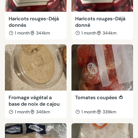
Haricots rouges-Déjà
Haricots rouges-Déjà
donnés
donné
1 month
344km
1 month
344km
Fromage végétal a
Tomates coupées 🍅
base de noix de cajou
1 month
346km
1 month
339km