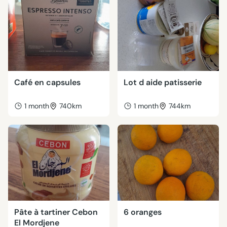
Café en capsules
Lot d aide patisserie
1 month
740km
1 month
744km
Pâte à tartiner Cebon
6 oranges
El Mordjene