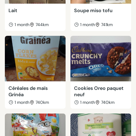
Lait
Soupe miso tofu
1 month
744km
1 month
741km
Céréales de maïs
Cookies Oreo paquet
Grinéa
neuf
1 month
740km
1 month
740km