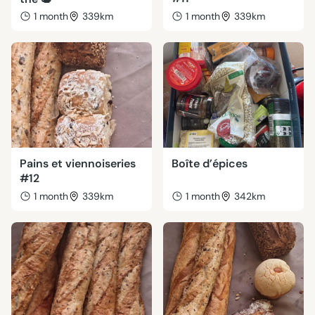
1 month
339km
1 month
339km
Pains et viennoiseries
Boîte d’épices
#12
1 month
339km
1 month
342km