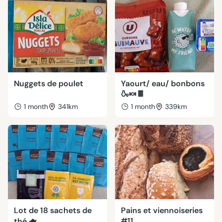
Nuggets de poulet
Yaourt/ eau/ bonbons
🍶🍬🍫
1 month
341km
1 month
339km
Lot de 18 sachets de
Pains et viennoiseries
#11
thé 🫖