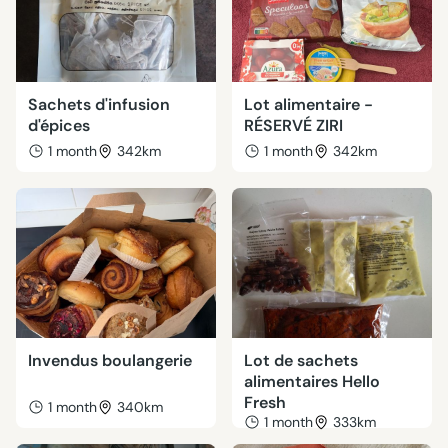
Sachets d'infusion
Lot alimentaire -
d'épices
RÉSERVÉ ZIRI
1 month
342km
1 month
342km
Invendus boulangerie
Lot de sachets
alimentaires Hello
Fresh
1 month
340km
1 month
333km