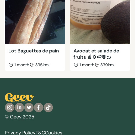
Lot Baguettes de pain
Avocat et salade de
fruits 🍎🥭🍉🍍🍊
1 month
335km
1 month
339km
© Geev 2025
Privacy Policy
T&C
Cookies