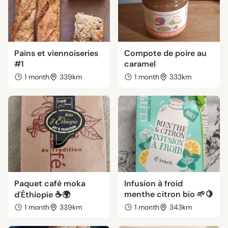
Pains et viennoiseries
Compote de poire au
#1
caramel
1 month
339km
1 month
333km
Paquet café moka
Infusion à froid
menthe citron bio 🌱🍋
d'Éthiopie ☕🌍
1 month
339km
1 month
343km