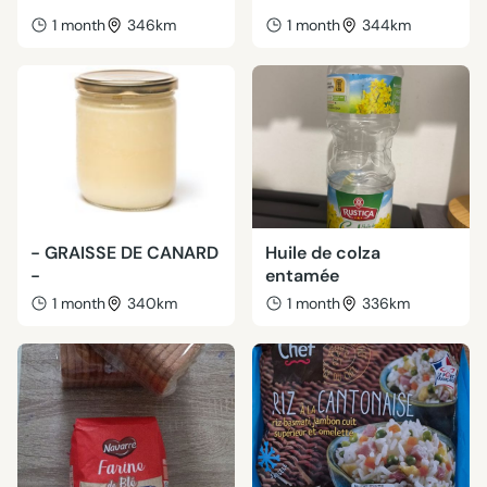
1 month
346km
1 month
344km
- GRAISSE DE CANARD
Huile de colza
-
entamée
1 month
340km
1 month
336km