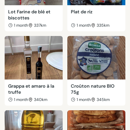
Lot Farine de blé et
Plat de riz
biscottes
1 month
337km
1 month
335km
Grappa et amaro à la
Croûton nature BIO
truffe
75g
1 month
340km
1 month
345km