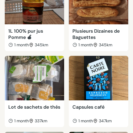
1L 100% pur jus
Plusieurs Dizaines de
Pomme 🍎
Baguettes
1 month
345km
1 month
345km
Lot de sachets de thés
Capsules café
1 month
337km
1 month
347km