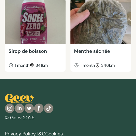
Sirop de boisson
Menthe séchée
1 month
341km
1 month
346km
© Geev 2025
Privacy Policy
T&C
Cookies