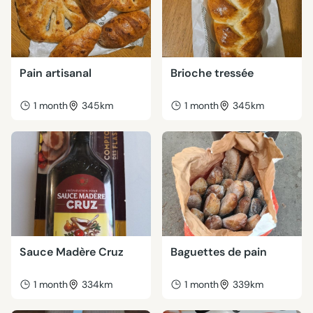
Pain artisanal
Brioche tressée
1 month
345km
1 month
345km
Sauce Madère Cruz
Baguettes de pain
1 month
334km
1 month
339km