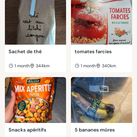
Sachet de thé
tomates farcies
1 month
344km
1 month
340km
Snacks apéritifs
5 bananes mûres