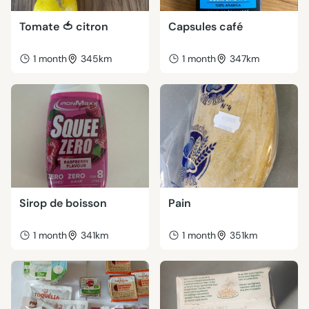
Tomate 🍅 citron
Capsules café
1 month
345km
1 month
347km
Sirop de boisson
Pain
1 month
341km
1 month
351km