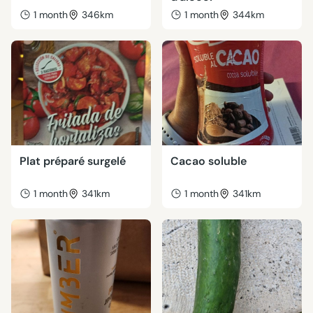
1 month
346km
1 month
344km
Plat préparé surgelé
Cacao soluble
1 month
341km
1 month
341km