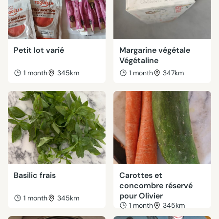
Petit lot varié
Margarine végétale
Végétaline
1 month
345km
1 month
347km
Basilic frais
Carottes et
concombre réservé
pour Olivier
1 month
345km
1 month
345km