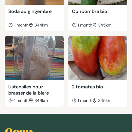
Soda au gingembre
Concombre bio
1 month
344km
1 month
345km
Ustensiles pour
2 tomates bio
brasser de la biere
1 month
349km
1 month
345km