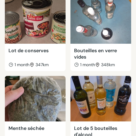
Lot de conserves
Bouteilles en verre
vides
1 month
347km
1 month
348km
Menthe séchée
Lot de 5 bouteilles
d'alcool