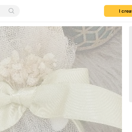
I cre