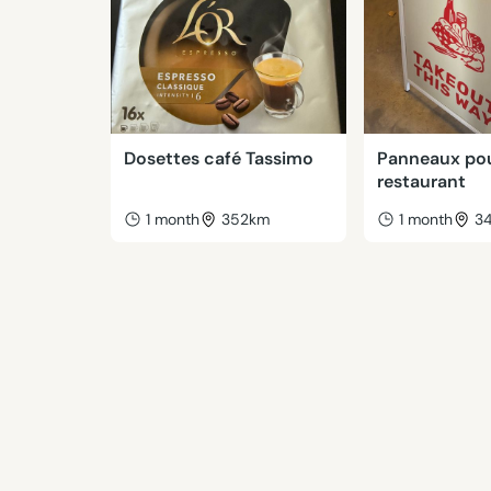
Dosettes café Tassimo
Panneaux po
restaurant
1 month
352km
1 month
3