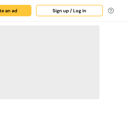
ate an ad
Sign up / Log in