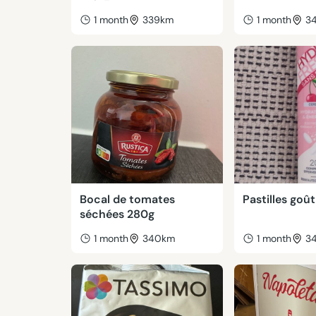
1 month
339km
1 month
3
Bocal de tomates
Pastilles goût
séchées 280g
1 month
340km
1 month
3