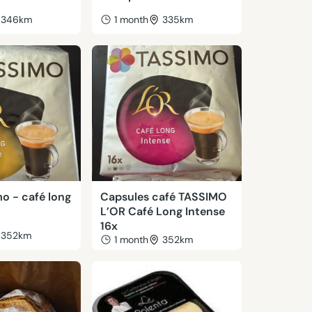
346km
1 month
335km
o - café long
Capsules café TASSIMO
L’OR Café Long Intense
16x
352km
1 month
352km