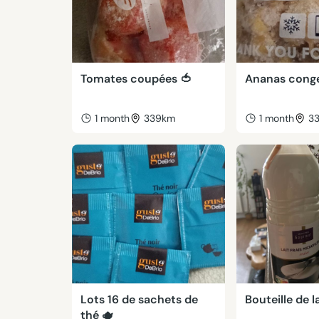
Tomates coupées 🍅
Ananas conge
1 month
339km
1 month
3
Lots 16 de sachets de
Bouteille de l
thé 🫖