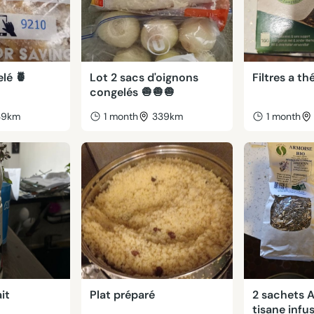
lé 🍍
Lot 2 sacs d'oignons
Filtres a th
congelés 🧅🧅🧅
39km
1 month
339km
1 month
ait
Plat préparé
2 sachets 
tisane infu