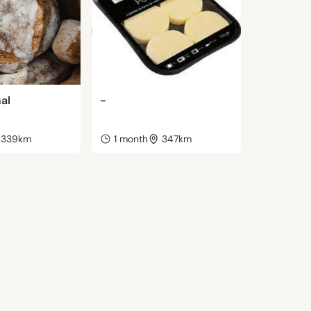
nal
-
339km
1 month
347km