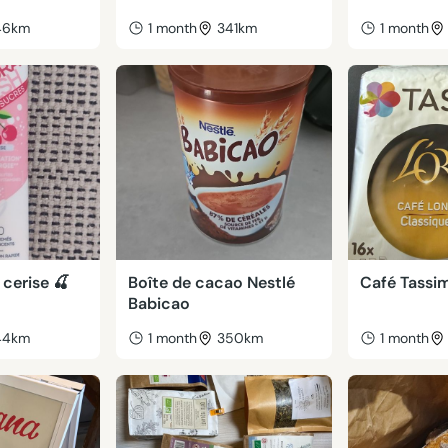
46km
1 month
341km
1 month
 cerise 🍒
Boîte de cacao Nestlé
Café Tassim
Babicao
44km
1 month
350km
1 month