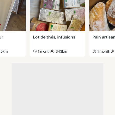
ur
Lot de thés, infusions
Pain artisa
45km
1 month
343km
1 month