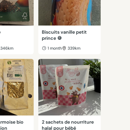
é
Biscuits vanille petit
prince 🍪
346km
1 month
339km
Armoise bio
2 sachets de nourriture
sion
halal pour bébé