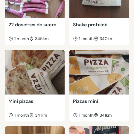
22 dosettes de sucre
Shake protéiné
1 month
345km
1 month
340km
Mini pizzas
Pizzas mini
1 month
341km
1 month
341km