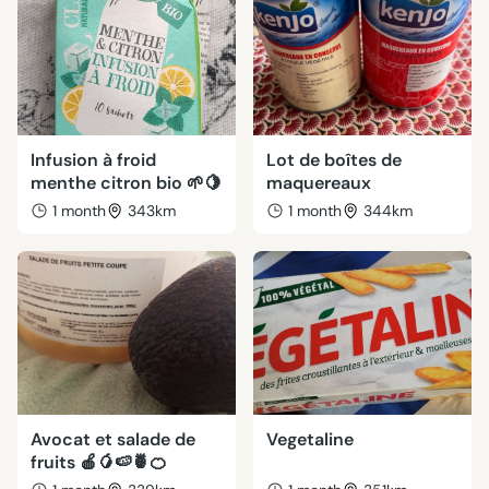
Infusion à froid
Lot de boîtes de
menthe citron bio 🌱🍋
maquereaux
1 month
343km
1 month
344km
Avocat et salade de
Vegetaline
fruits 🍎🥭🍉🍍🍊