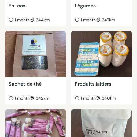
En-cas
Légumes
1 month
344km
1 month
347km
Sachet de thé
Produits laitiers
1 month
342km
1 month
340km