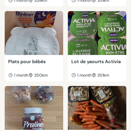
1 month
339km
1 month
351km
Plats pour bébés
Lot de yaourts Activia
1 month
350km
1 month
351km