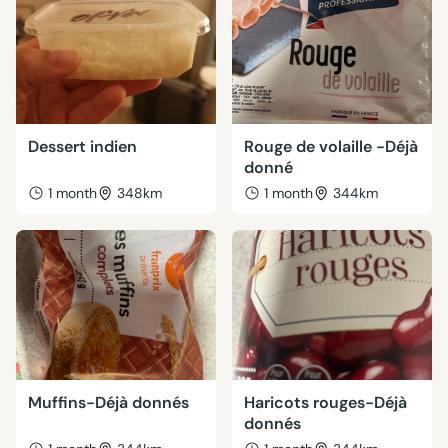
Dessert indien
Rouge de volaille -Déjà
donné
1 month
348km
1 month
344km
Muffins-Déjà donnés
Haricots rouges-Déjà
donnés