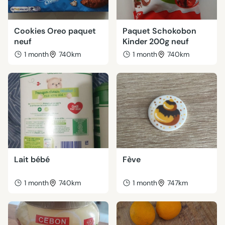
Cookies Oreo paquet
Paquet Schokobon
neuf
Kinder 200g neuf
1 month
740km
1 month
740km
Lait bébé
Fève
1 month
740km
1 month
747km