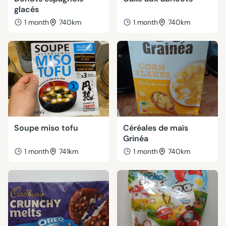
glacés
1 month
740km
1 month
740km
Soupe miso tofu
Céréales de maïs
Grinéa
1 month
741km
1 month
740km