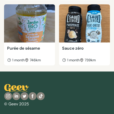
Purée de sésame
Sauce zéro
1 month
746km
1 month
739km
© Geev 2025