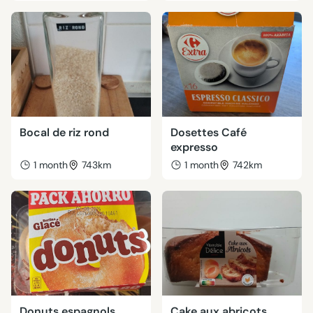
Bocal de riz rond
Dosettes Café
expresso
1 month
743km
1 month
742km
Donuts espagnols
Cake aux abricots