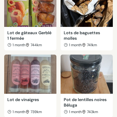
Lot de gâteaux Gerblé
Lots de baguettes
1 fermée
molles
1 month
744km
1 month
741km
Lot de vinaigres
Pot de lentilles noires
Béluga
1 month
739km
1 month
743km