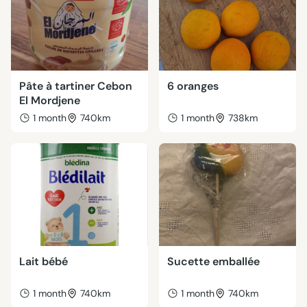
Pâte à tartiner Cebon
6 oranges
El Mordjene
1 month
740km
1 month
738km
Lait bébé
Sucette emballée
1 month
740km
1 month
740km