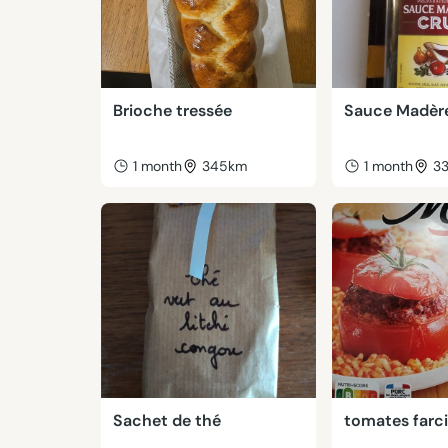
Brioche tressée
Sauce Madèr
1 month
345km
1 month
3
Sachet de thé
tomates farc