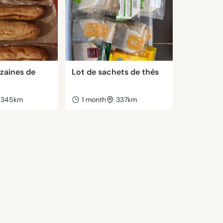
izaines de
Lot de sachets de thés
345km
1 month
337km