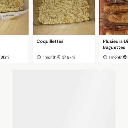
Coquillettes
Plusieurs D
Baguettes
48km
1 month
348km
1 month