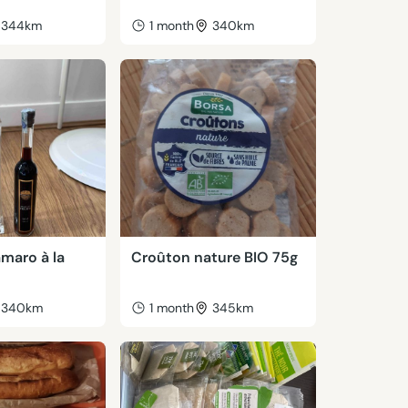
344km
1 month
340km
maro à la
Croûton nature BIO 75g
340km
1 month
345km