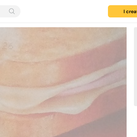
I cre