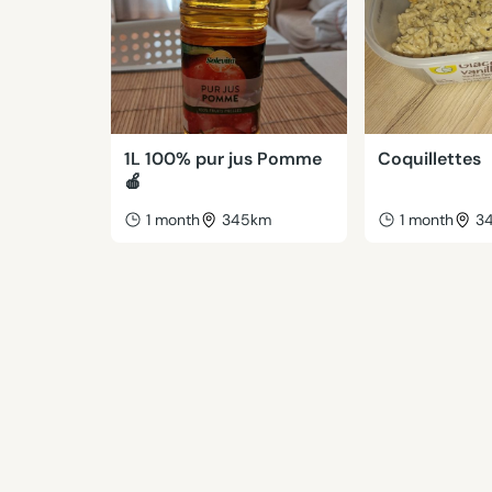
1L 100% pur jus Pomme
Coquillettes
🍎
1 month
345km
1 month
3