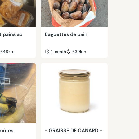
 pains au
Baguettes de pain
348km
1 month
339km
mûres
- GRAISSE DE CANARD -