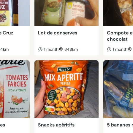
e Cruz
Lot de conserves
Compote et
chocolat
34km
1 month
348km
1 month
ies
Snacks apéritifs
5 bananes 