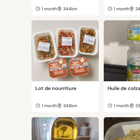
1 month
344km
1 month
3
Lot de nourriture
Huile de col
1 month
348km
1 month
3