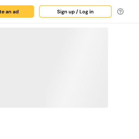
ate an ad
Sign up / Log in