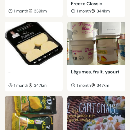
Freeze Classic
1 month
339km
1 month
344km
-
Légumes, fruit, yaourt
1 month
347km
1 month
347km