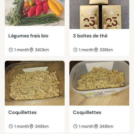
Légumes frais bio
3 boîtes de thé
1 month
340km
1 month
338km
Coquillettes
Coquillettes
1 month
348km
1 month
348km