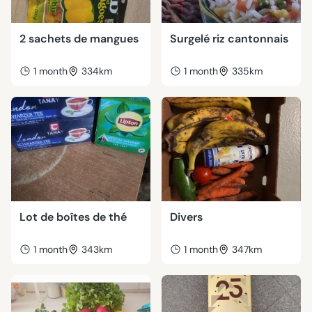
2 sachets de mangues
Surgelé riz cantonnais
1 month
334km
1 month
335km
Lot de boîtes de thé
Divers
1 month
343km
1 month
347km