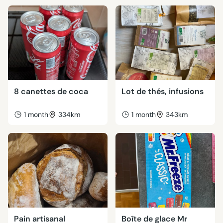
8 canettes de coca
Lot de thés, infusions
1 month
334km
1 month
343km
Pain artisanal
Boîte de glace Mr