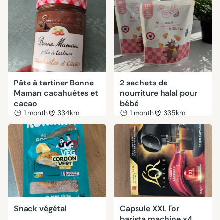
Pâte à tartiner Bonne
2 sachets de
Maman cacahuètes et
nourriture halal pour
cacao
bébé
1 month
334km
1 month
335km
Snack végétal
Capsule XXL l'or
barista machine x4