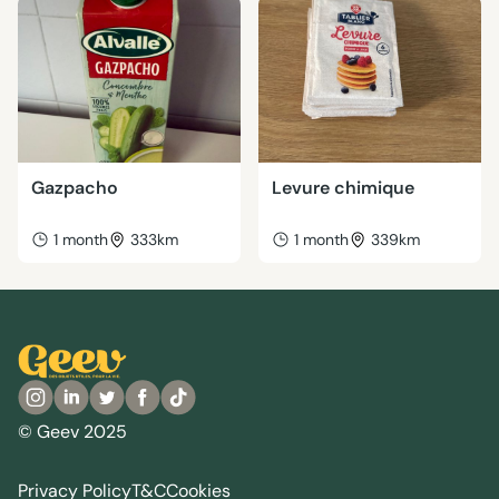
Gazpacho
Levure chimique
1 month
333km
1 month
339km
© Geev 2025
Privacy Policy
T&C
Cookies