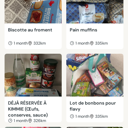
Biscotte au froment
Pain muffins
1 month
332km
1 month
335km
DÉJÀ RÉSERVÉE À
Lot de bonbons pour
KIMMIE (Œufs,
flavy
conserves, sauce)
1 month
335km
1 month
326km