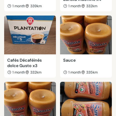
1 month
339km
1 month
332km
Cafés Décaféinés
Sauce
dolce Gusto x3
1 month
332km
1 month
335km