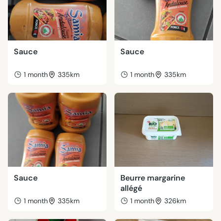
Sauce
Sauce
1 month
335km
1 month
335km
Sauce
Beurre margarine
allégé
1 month
335km
1 month
326km