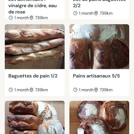
vinaigre de cidre, eau
2/2
de rose
1 month
739km
1 month
739km
Baguettes de pain 1/2
Pains artisanaux 5/5
1 month
739km
1 month
739km