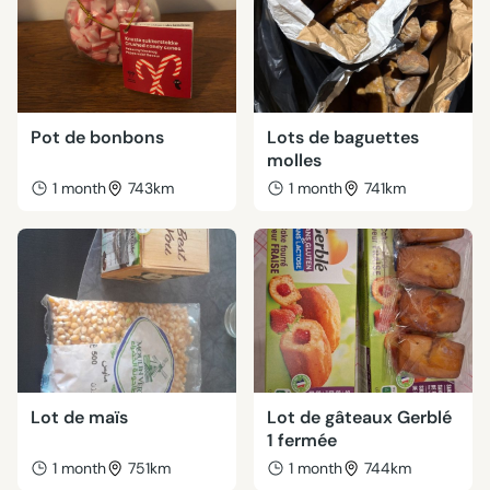
Pot de bonbons
Lots de baguettes
molles
1 month
743km
1 month
741km
Lot de maïs
Lot de gâteaux Gerblé
1 fermée
1 month
751km
1 month
744km