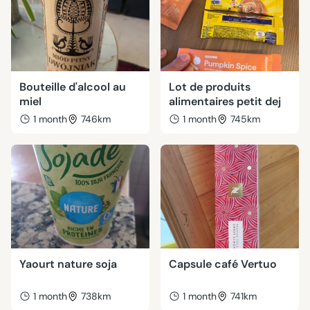
Bouteille d'alcool au
Lot de produits
miel
alimentaires petit dej
1 month
746km
1 month
745km
Yaourt nature soja
Capsule café Vertuo
1 month
738km
1 month
741km