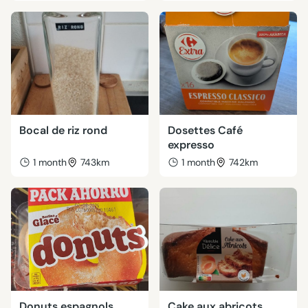
Bocal de riz rond
Dosettes Café
expresso
1 month
743km
1 month
742km
Donuts espagnols
Cake aux abricots