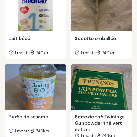
Lait bébé
Sucette emballée
1 month
740km
1 month
740km
Purée de sésame
Boîte de thé Twinings
Gunpowder thé vert
nature
1 month
746km
1 month
743km