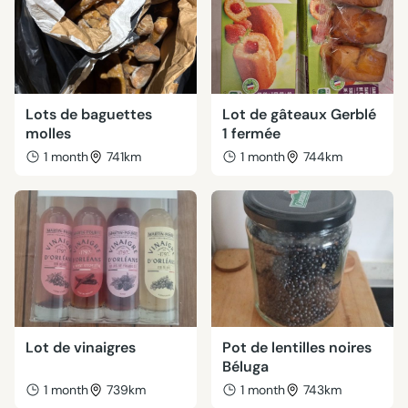
Lots de baguettes
Lot de gâteaux Gerblé
molles
1 fermée
1 month
741km
1 month
744km
Lot de vinaigres
Pot de lentilles noires
Béluga
1 month
739km
1 month
743km