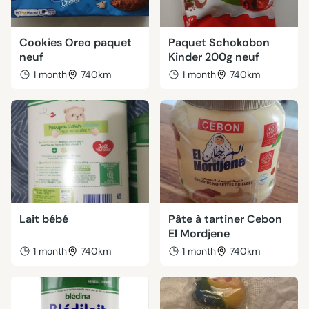
Cookies Oreo paquet
Paquet Schokobon
neuf
Kinder 200g neuf
1 month
740km
1 month
740km
Lait bébé
Pâte à tartiner Cebon
El Mordjene
1 month
740km
1 month
740km