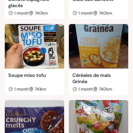
glacés
1 month
740km
1 month
740km
Soupe miso tofu
Céréales de maïs
Grinéa
1 month
741km
1 month
740km