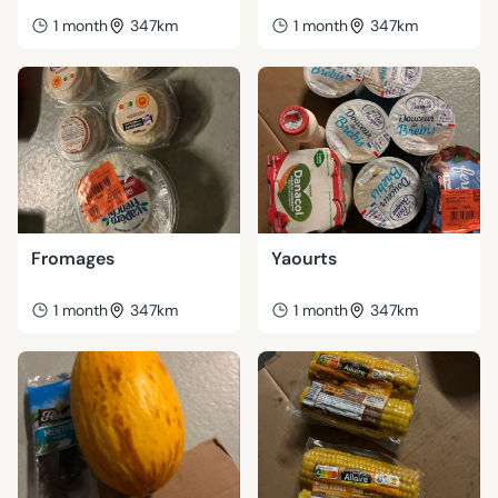
1 month
347km
1 month
347km
Fromages
Yaourts
1 month
347km
1 month
347km