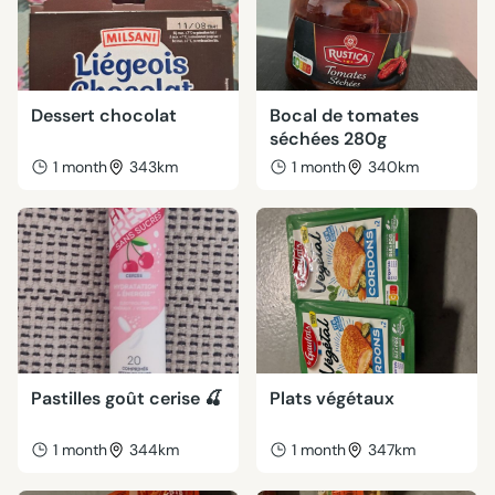
Dessert chocolat
Bocal de tomates
séchées 280g
1 month
343km
1 month
340km
Pastilles goût cerise 🍒
Plats végétaux
1 month
344km
1 month
347km