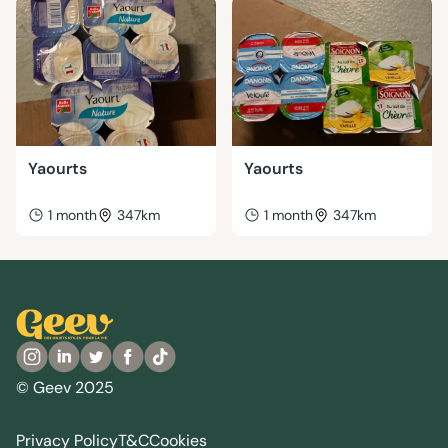
Yaourts
Yaourts
1 month
347km
1 month
347km
© Geev 2025
Privacy Policy
T&C
Cookies