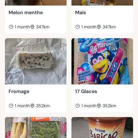
Melon menthe
Maïs
1 month
347km
1 month
347km
Fromage
17 Glaces
1 month
352km
1 month
352km