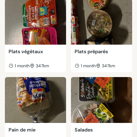
Plats végétaux
Plats préparés
1 month
347km
1 month
347km
Pain de mie
Salades