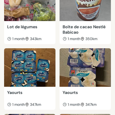
Lot de légumes
Boîte de cacao Nestlé
Babicao
1 month
343km
1 month
350km
Yaourts
Yaourts
1 month
347km
1 month
347km